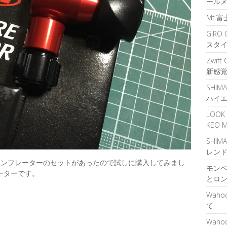
ール
Mt.
GIR
スタ
Zwif
新感
SHIM
ハイ
LOOK
KEO
SHIM
レン
インフレーターのセットがあったので試しに購入してみまし
モンベ
ーターです。
とロ
Waho
て
Waho