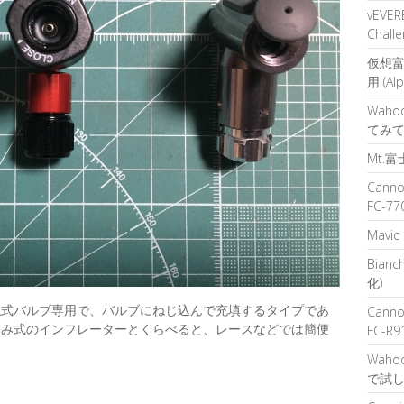
vEVERE
Challe
仮想富
用 (Al
Waho
てみ
Mt.
Cann
FC-77
Mavic
Bianc
化)
仏式バルブ専用で、バルブにねじ込んで充填するタイプであ
Cann
込み式のインフレーターとくらべると、レースなどでは簡便
FC-R9
Wahoo
で試