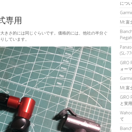
につ
Garm
式専用
Mt.
Bian
、大きさ的には同じぐらいです。価格的には、他社の半分ぐ
Pie
かりしています。
Pana
(SL-7
GIRO
ォーマ
Garm
Mt.
GIRO
と実用
Wah
て
Bian