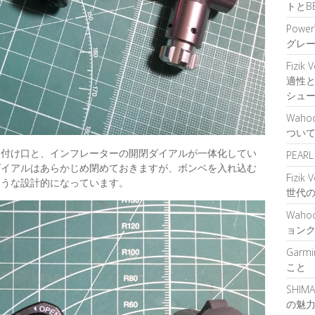
トとB
Power
グレ
Fizik
適性
シュ
Waho
つい
り付け口と、インフレーターの開閉ダイアルが一体化してい
PEA
ダイアルはあらかじめ閉めておきますが、ボンベを入れ込む
Fizik
ような設計的になっています。
世代
Waho
ョン
Garm
こと
SHIM
の魅