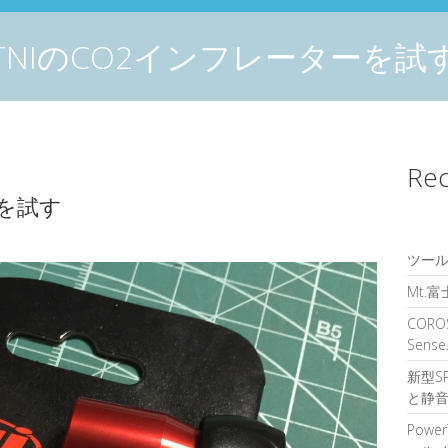
TNIのCO2インフレーターを試
Rec
ーを試す
ツール
Mt.
CORO
Sen
新型S
と静音
Powe