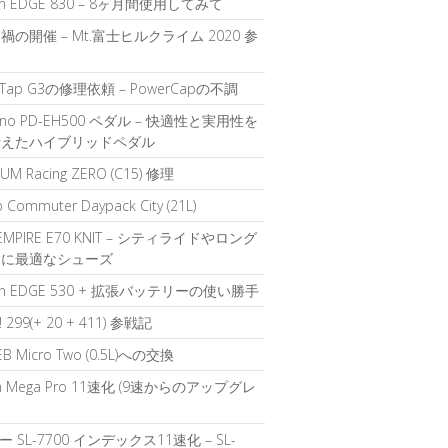
in EDGE 830 – 8ヶ月間使用してみて
禍の開催 – Mt.富士ヒルクライム 2020 参
rTap G3の修理依頼 – PowerCapの不調
ano PD-EH500 ペダル – 快適性と実用性を
備えたハイブリッドペダル
UM Racing ZERO (C15) 修理
b Commuter Daypack City (21L)
 EMPIRE E70 KNIT – シティライドやロング
ドに最適なシューズ
in EDGE 530 + 拡張バッテリーの使い勝手
k! 299(+ 20 + 411) 参戦記
EB Micro Two (0.5L)への交換
ch Mega Pro 11速化 (9速からのアップグレ
 SL-7700 インデックス11速化 – SL-