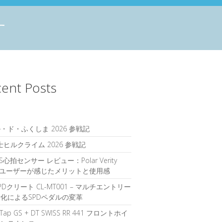
す
ent Posts
・ド・ふくしま 2026 参戦記
富士ヒルクライム 2026 参戦記
S心拍センサー レビュー：Polar Verity
seユーザーが感じたメリットと使用感
PDクリート CL-MT001 – マルチエントリー
化によるSPDペダルの変革
rTap GS + DT SWISS RR 441 フロントホイ