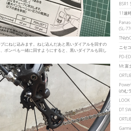
BSR
11速
Pana
(SL-7
TNI
ルブにねじ込みます。ねじ込んだあと黒いダイアルを回すの
ニセコ
く、ボンベも一緒に回すようにすると、黒いダイアルも回し
PD-E
Mt.
ORTL
Powe
(のむ
LOO
DT S
ORT
Garm