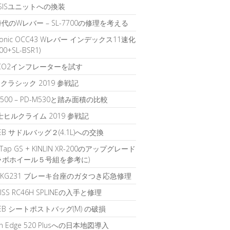
1 SISユニットへの換装
時代のWレバー – SL-7700の修理を考える
sonic OCC43 Wレバー インデックス11速化
700+SL-BSR1)
のCO2インフレーターを試す
クラシック 2019 参戦記
D500 – PD-M530と踏み面積の比較
富士ヒルクライム 2019 参戦記
IEB サドルバッグ２(4.1L)への交換
rTap GS + KINLIN XR-200のアップグレード
ラボホイール５号組を参考に)
K KG231 ブレーキ台座のガタつき応急修理
WISS RC46H SPLINEの入手と修理
LIEB シートポストバッグ(M) の破損
in Edge 520 Plusへの日本地図導入