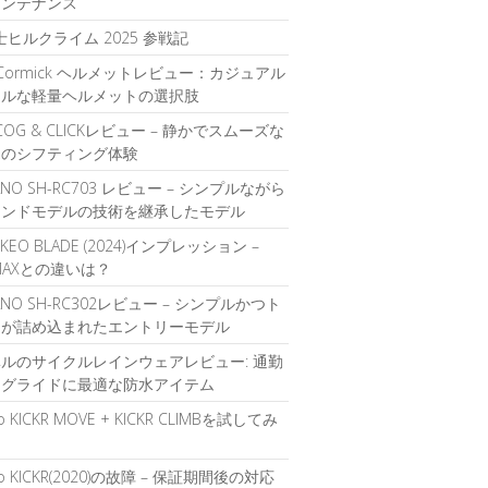
メンテナンス
富士ヒルクライム 2025 参戦記
O Cormick ヘルメットレビュー：カジュアル
イルな軽量ヘルメットの選択肢
t COG & CLICKレビュー – 静かでスムーズな
覚のシフティング体験
ANO SH-RC703 レビュー – シンプルながら
エンドモデルの技術を継承したモデル
 KEO BLADE (2024)インプレッション –
 MAXとの違いは？
ANO SH-RC302レビュー – シンプルかつト
ドが詰め込まれたエントリーモデル
ルのサイクルレインウェアレビュー: 通勤
ングライドに最適な防水アイテム
o KICKR MOVE + KICKR CLIMBを試してみ
o KICKR(2020)の故障 – 保証期間後の対応