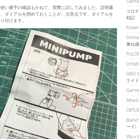
Garm
、使い勝手の確認もかねて、実際に試してみました。説明書
コロナ
に、ダイアルを閉めておくことが、注意点です。ダイアルを
戦記
取り付けます。
Powe
Shim
兼ね
FULCR
Ortlie
GIRO
ライ
Garm
Attac
ORTLI
Bian
ード)
Wレバー