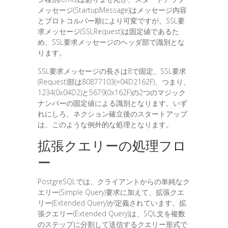
メッセージ(StartupMessage)はメッセージ内容
とプロトコルバー順により可変ですが、SSL要
求メッセージ(SSLRequest)は固定値であるた
め、SSL要求メッセージのヘッダ部で識別とな
ります。
SSL要求メッセージの長さは8で固定、SSL要求
(Request)部は80877103(=04D2162F)、つまり、
1234(0x04D2)と5679(0x162F)の2つのマジック
ナンバーの固定値による識別となります。いず
れにしろ、ネクション確立後のスタートアップ
は、このような例外的な処理となります。
拡張クエリーの処理フロ
ー
PostgreSQLでは、クライアントからの単純なク
エリー(Simple Query)要求に加えて、拡張クエ
リー(Extended Query)が定義されています。拡
張クエリー(Extended Query)は、SQL文を複数
のステップに分割して送信するクエリー形式で