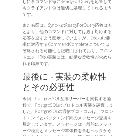
しに各コマンド毎にReadyForQueryを応答して
もクライアント側は適切に処理してくれるよう
です。
また右図は、SyncへのReadyForQuery応答はも
とより、他のコマンドに対しては必ず対応する
応答を返すよう図示していますが、Exexute要
求に対応するCommandCompleteについては
省略される可能性も記載
[4]
されており、フロン
トエンド側の実装には、結構な柔軟性が求めら
れる印象です。
最後に - 実装の柔軟性
とその必要性
今回、PostgresSQL互換サーバーを実装する過
程で、PostgreSQLのプロトコル実装を調査しま
した。PostgreSQLの通信プロトコルは、フロン
トエンドとバックエンド間のメッセージ交換を
規定しています。メッセージは一般的にメッセ
ージ種別とメッセージ本体長を含むヘッダから