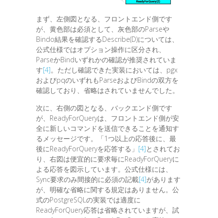
まず、左側図となる、フロントエンド側です
が、黄色部は必須として、灰色部のParseや
Bindo結果を確認するDescribe(D)については、
公式仕様ではオプション操作に区分され、
ParseかBindいずれかの確認が推奨されていま
す
[4]
。ただし確認できた実装においては、pgx
およびpqのいずれもParseおよびBindの双方を
確認しており、省略はされていませんでした。
次に、右側の図となる、バックエンド側です
が、ReadyForQueryは、フロントエンド側が安
全に新しいコマンドを送信できることを通知す
るメッセージです。「1つ以上の応答後に、最
後にReadyForQueryを応答する」
[4]
とされてお
り、右図は便宜的に要求毎にReadyForQueryに
よる応答を図示しています。公式仕様には、
Sync要求のみ間接的に必須の記載
[4]
があります
が、明確な省略に関する規定はありません。公
式のPostgreSQLの実装では適度に
ReadyForQuery応答は省略されていますが、試