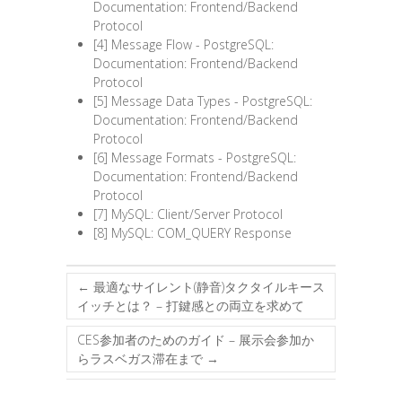
Documentation: Frontend/Backend
Protocol
[4] Message Flow - PostgreSQL:
Documentation: Frontend/Backend
Protocol
[5] Message Data Types - PostgreSQL:
Documentation: Frontend/Backend
Protocol
[6] Message Formats - PostgreSQL:
Documentation: Frontend/Backend
Protocol
[7] MySQL: Client/Server Protocol
[8] MySQL: COM_QUERY Response
←
最適なサイレント(静音)タクタイルキース
イッチとは？ – 打鍵感との両立を求めて
CES参加者のためのガイド – 展示会参加か
らラスベガス滞在まで
→