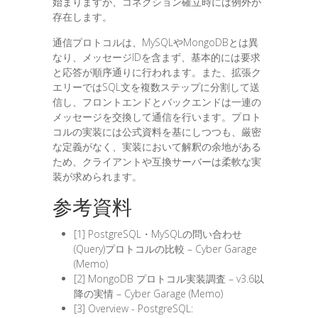
始まりますが、コネクション確立時には例外が
存在します。
通信プロトコルは、MySQLやMongoDBとは異
なり、メッセージIDを含まず、基本的には要求
と応答が順序通りに行われます。また、拡張ク
エリーではSQL文を複数ステップに分割して送
信し、フロントエンドとバックエンドは一連の
メッセージを交換して通信を行います。プロト
コルの実装には公式資料を基にしつつも、厳密
な定義がなく、実装において解釈の余地がある
ため、クライアントや互換サーバーは柔軟な実
装が求められます。
参考資料
[1] PostgreSQL・MySQLの問い合わせ
(Query)プロトコルの比較 – Cyber Garage
(Memo)
[2] MongoDB プロトコル実装調査 – v3.6以
降の実情 – Cyber Garage (Memo)
[3] Overview - PostgreSQL: