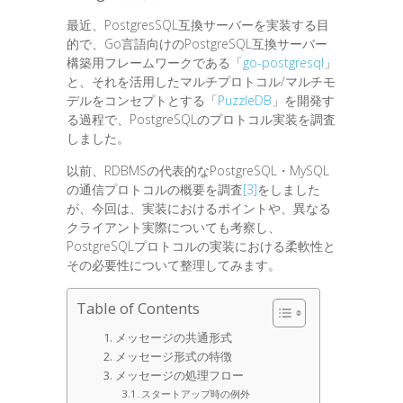
最近、PostgresSQL互換サーバーを実装する目
的で、Go言語向けのPostgreSQL互換サーバー
構築用フレームワークである「
go-postgresql
」
と、それを活用したマルチプロトコル/マルチモ
デルをコンセプトとする「
PuzzleDB
」を開発す
る過程で、PostgreSQLのプロトコル実装を調査
しました。
以前、RDBMSの代表的なPostgreSQL・MySQL
の通信プロトコルの概要を調査
[3]
をしました
が、今回は、実装におけるポイントや、異なる
クライアント実際についても考察し、
PostgreSQLプロトコルの実装における柔軟性と
その必要性について整理してみます。
Table of Contents
メッセージの共通形式
メッセージ形式の特徴
メッセージの処理フロー
スタートアップ時の例外