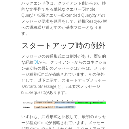
バックエンド側は、クライアント側からの、静
的な文字列である単純なクエリー(Simple
Query)と拡張クエリー(Extended Query)などの
メッセージ要求を処理をして、待機(Ready)状態
への遷移繰り返えすのが基本フローとなりま
す。
スタートアップ時の例外
メッセージの共通形式には例外があり、歴史的
な経緯
[3]
から、クライアントからのコネクショ
ン確立時の最初のメッセージはからは、メッセ
ージ種別(Cmd)が省略されています。その例外
として、以下に示す、スタートアップメッセー
ジ(StartupMessage)と、SSL要求メッセージ
(SSLRequest)があります。
いずれも、共通形式と比較して、最初のメッセ
ージ種別(Cmd)が省略されています。メッセー
ジ種別(Cmd)はありませんが、スタートアップ