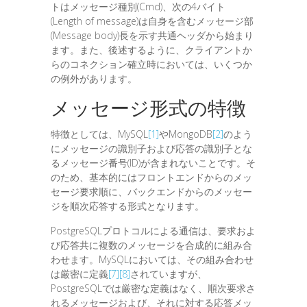
トはメッセージ種別(Cmd)、次の4バイト
(Length of message)は自身を含むメッセージ部
(Message body)長を示す共通ヘッダから始まり
ます。また、後述するように、クライアントか
らのコネクション確立時においては、いくつか
の例外があります。
メッセージ形式の特徴
特徴としては、MySQL
[1]
やMongoDB
[2]
のよう
にメッセージの識別子および応答の識別子とな
るメッセージ番号(ID)が含まれないことです。そ
のため、基本的にはフロントエンドからのメッ
セージ要求順に、バックエンドからのメッセー
ジを順次応答する形式となります。
PostgreSQLプロトコルによる通信は、要求およ
び応答共に複数のメッセージを合成的に組み合
わせます。MySQLにおいては、その組み合わせ
は厳密に定義
[7]
[8]
されていますが、
PostgreSQLでは厳密な定義はなく、順次要求さ
れるメッセージおよび、それに対する応答メッ