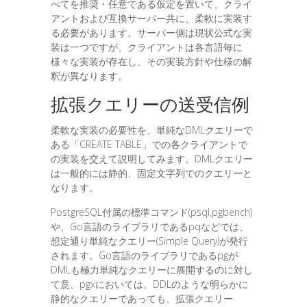
べてを推奨・任意である仮定を置いて、クライ
アントおよび互換サーバー共に、柔軟に実装す
る必要があります。サーバー側は現状公式な実
装は一つですが、クライアントは各言語毎に
様々な実装が存在し、その実装方針や仕様の解
釈が異なります。
拡張クエリーの送受信例
柔軟な実装の必要性を、単純なDMLクエリーで
ある「CREATE TABLE」での各クライアントで
の実装を交えて説明してみます。DMLクエリー
は一般的には静的、固定文字列でのクエリーと
なります。
PostgreSQL付属の標準コマンド(psql,pgbench)
や、Go言語のライブラリであるpqなどでは、
想定通り単純なクエリー(Simple Query)が発行
されます。Go言語のライブラリであるpgが
DMLも極力単純なクエリーに展開するのに対し
て意、pgxにおいては、DDLのような明らかに
静的なクエリーであっても、拡張クエリー