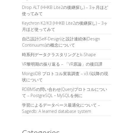
Drop ALT (HHKB Lite2の後継探し) – 3ヶ月ほど
使ってみて
Keychron K2/K3 (HHKB Lite2の後継探し) – 3ヶ
月ほど使ってみて
自己設計(Self-Design)と設計連続体(Design
Continuums)の概念について
時系列データクラスタリングとk-Shape
VR黎明期の振り返る – 「VR原論」の後日譚
MongoDB プロトコル実装調査 – v3.6以降の現
状について
RDBMSの問い合わせ(Query)プロトコルについ
て – PostgreSQL・MySQLを例に
学習によるデータベース最適化について –
Sagedb: A learned database system
Categories