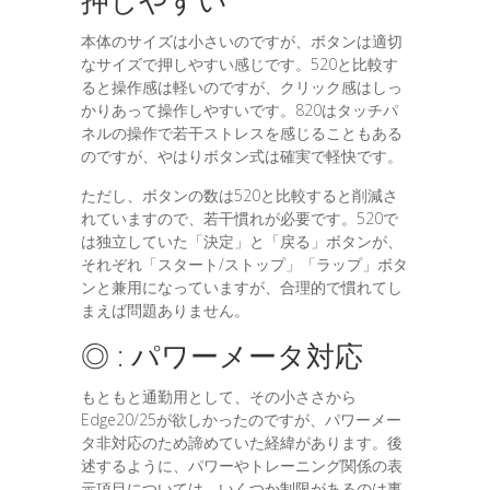
押しやすい
本体のサイズは小さいのですが、ボタンは適切
なサイズで押しやすい感じです。520と比較す
ると操作感は軽いのですが、クリック感はしっ
かりあって操作しやすいです。820はタッチパ
ネルの操作で若干ストレスを感じることもある
のですが、やはりボタン式は確実で軽快です。
ただし、ボタンの数は520と比較すると削減さ
れていますので、若干慣れが必要です。520で
は独立していた「決定」と「戻る」ボタンが、
それぞれ「スタート/ストップ」「ラップ」ボタ
ンと兼用になっていますが、合理的で慣れてし
まえば問題ありません。
◎ : パワーメータ対応
もともと通勤用として、その小ささから
Edge20/25が欲しかったのですが、パワーメー
タ非対応のため諦めていた経緯があります。後
述するように、パワーやトレーニング関係の表
示項目については、いくつか制限があるのは事