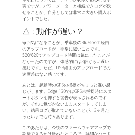
実ですが、パワーメーターと接続できログが残
せることが、自分としては非常に大きい購入ポ
イントでした。
△ : 動作が遅い？
毎回気になることが、乗車後のBluetooth経由
のアップロードが、非常に遅いことです。
520/820でアップロード時間は気にしたことが
なかったのですが、体感的には3倍ぐらい遅い
感じです。ただ、USB経由のアップロードでの
速度差はない感じです。
あとは、起動時のGPSの捕捉がちょっと遅い感
じがします。Edge 130ではGPS未捕捉時にスタ
ートボタンを押すと警告が表示されるのです
が、それに気づかないままスタートしてしま
い、結果ログが取れていないことが、3ヶ月た
ったいまでも時々あります。
このあたりは、今後のファームウェアアップで
期待できるかは微妙なところで、詳細なハード