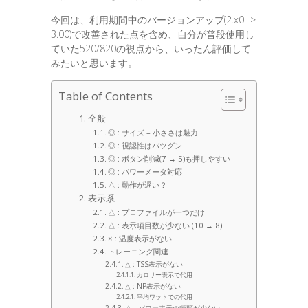
今回は、利用期間中のバージョンアップ(2.x0 ->
3.00)で改善された点を含め、自分が普段使用し
ていた520/820の視点から、いったん評価して
みたいと思います。
Table of Contents
全般
◎ : サイズ – 小ささは魅力
◎ : 視認性はバツグン
◎ : ボタン削減(7 → 5)も押しやすい
◎ : パワーメータ対応
△ : 動作が遅い？
表示系
△ : プロファイルが一つだけ
△ : 表示項目数が少ない (10 → 8)
× : 温度表示がない
トレーニング関連
△ : TSS表示がない
カロリー表示で代用
△ : NP表示がない
平均ワットでの代用