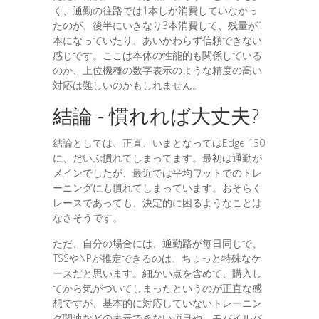
く、通勤の往路では1本しか消費していなかっ
たのが、後半にいきなり3本消費して、残量が1
本になっていたり、あいかわらず信頼できない
感じです。ここは本体の性能的も関係している
のか、上位機種の数字表示のような精度の高い
対応は難しいのかもしれません。
結論 - 慣れれば大丈夫?
結論としては、正直、いまとなってはEdge 130
に、だいぶ慣れてしまってます。最初は通勤が
メインでしたが、最近では平均ワットでのトレ
ーニングにも慣れてしまっています。おそらく
レースであっても、決定的に困るようなことは
なさそうです。
ただ、自分の場合には、通勤路が毎日同じで、
TSSやNPが推定できるのは、ちょっと特殊なケ
ースだと思います。細かい点を含めて、購入し
てから気がづいてしまったというのが正直な感
想ですが、基本的に対応していないトレーニン
グ関連などの表示できない項目や、モバイルバ