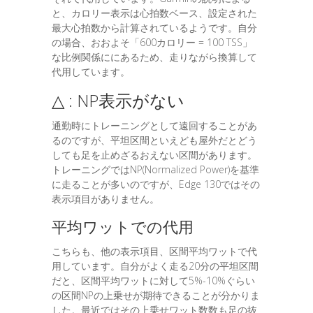
と、カロリー表示は心拍数ベース、設定された
最大心拍数から計算されているようです。自分
の場合、おおよそ「600カロリー = 100 TSS」
な比例関係ににあるため、走りながら換算して
代用しています。
△ : NP表示がない
通勤時にトレーニングとして遠回することがあ
るのですが、平坦区間といえども屋外だとどう
しても足を止めざるおえない区間があります。
トレーニングではNP(Normalized Power)を基準
に走ることが多いのですが、Edge 130ではその
表示項目がありません。
平均ワットでの代用
こちらも、他の表示項目、区間平均ワットで代
用しています。自分がよく走る20分の平坦区間
だと、区間平均ワットに対して5%-10%ぐらい
の区間NPの上乗せが期待できることが分かりま
した。最近ではその上乗せワット数数も足の抜