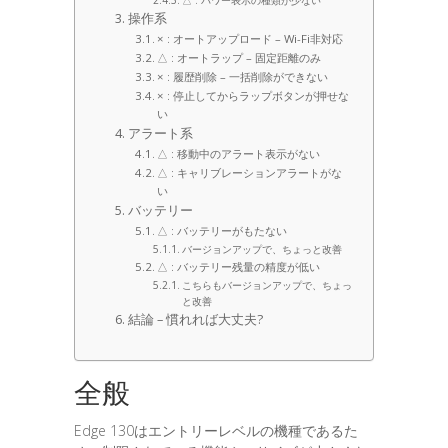
△ : パワー表示の種類が少ない
操作系
× : オートアップロード – Wi-Fi非対応
△ : オートラップ – 固定距離のみ
× : 履歴削除 – 一括削除ができない
× : 停止してからラップボタンが押せな
い
アラート系
△ : 移動中のアラート表示がない
△ : キャリブレーションアラートがな
い
バッテリー
△ : バッテリーがもたない
バージョンアップで、ちょっと改善
△ : バッテリー残量の精度が低い
こちらもバージョンアップで、ちょっ
と改善
結論 – 慣れれば大丈夫?
全般
Edge 130はエントリーレベルの機種であるた