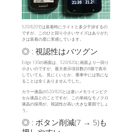
520/820では装着時にライトと多少干渉するの
ですが、このひと回り小さいサイズはありがた
さは装着の度に実感しています。
◎ : 視認性はバツグン
Edge 130の画面は、520/820に画面より一回り
小さいのですが、最大表示項目数の8個で表示
していても、見にくいとか、乗車中には気にな
ることは全くありませんでした。
カラー液晶の520/820とは違いメモリインピク
セル液晶とのことですが、この単純なモノクロ
液晶の採用が、視認性が高い大きな要因でしょ
う。
◎ : ボタン削減(7 → 5)も