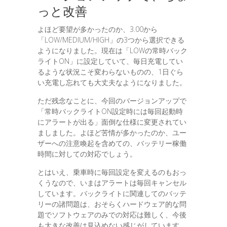
っと改善
よほど要望が多かったのか、3.00から
「LOW/MEDIUM/HIGH」の3つから選択できる
ようになりました。現在は「LOWの常時バック
ライトON」に設定していて、毎日充電してい
るような状況こそ変わらないものの、1日ぐら
い充電し忘れても大丈夫なようになりました。
ただ残念なことに、今回のバージョンアップで
「常時バックライトON設定時には毎回起動時
にアラートが出る」面倒な仕様に変更されてい
ましました。よほど苦情が多かったのか、ユー
ザーへの注意喚起を含めての、バッテリー稼働
時間に対しての対応でしょう。
とはいえ、乗車時に毎回設定を変えるのもおっ
くうなので、いまはアラートは毎回キャンセル
しています。バックライトに関連してのバッテ
リーの諸問題は、おそらくハードウェア的な問
題でソフトウェアのみでの対応は難しく、今後
も大きな改善は見込めない感じがしています。