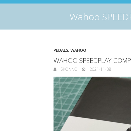
Wahoo SP
PEDALS
,
WAHOO
WAHOO SPEEDPLAY 
SKONNO
2021-11-08