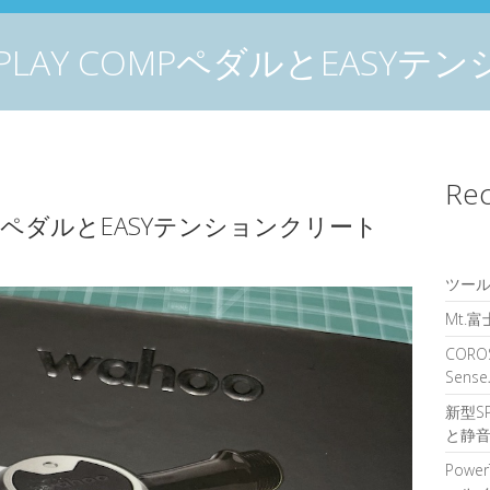
EEDPLAY COMPペダルとEASY
Rec
COMPペダルとEASYテンションクリート
ツール
Mt.
CORO
Sen
新型S
と静音
Powe