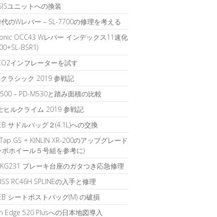
1 SISユニットへの換装
時代のWレバー – SL-7700の修理を考える
sonic OCC43 Wレバー インデックス11速化
700+SL-BSR1)
のCO2インフレーターを試す
クラシック 2019 参戦記
D500 – PD-M530と踏み面積の比較
富士ヒルクライム 2019 参戦記
IEB サドルバッグ２(4.1L)への交換
rTap GS + KINLIN XR-200のアップグレード
ラボホイール５号組を参考に)
K KG231 ブレーキ台座のガタつき応急修理
WISS RC46H SPLINEの入手と修理
LIEB シートポストバッグ(M) の破損
in Edge 520 Plusへの日本地図導入