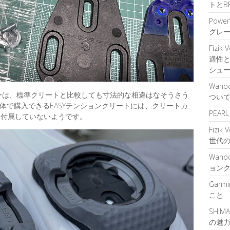
トとB
Power
グレ
Fizik
適性
シュ
Waho
バーは、標準クリートと比較しても寸法的な相違はなそうさう
つい
体で購入できるEASYテンションクリートには、クリートカ
PEA
は付属していないようです。
Fizik
世代
Waho
ョン
Garm
こと
SHIM
の魅