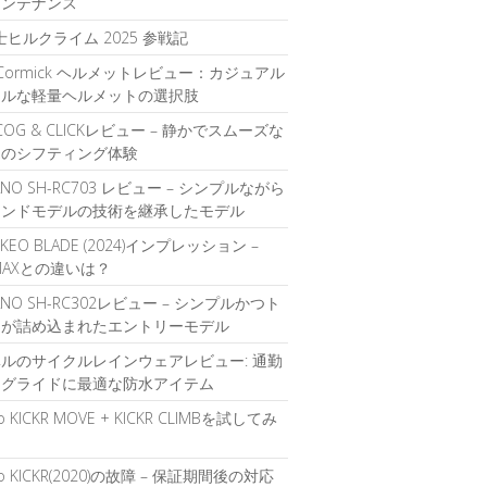
メンテナンス
富士ヒルクライム 2025 参戦記
O Cormick ヘルメットレビュー：カジュアル
イルな軽量ヘルメットの選択肢
t COG & CLICKレビュー – 静かでスムーズな
覚のシフティング体験
ANO SH-RC703 レビュー – シンプルながら
エンドモデルの技術を継承したモデル
 KEO BLADE (2024)インプレッション –
 MAXとの違いは？
ANO SH-RC302レビュー – シンプルかつト
ドが詰め込まれたエントリーモデル
ルのサイクルレインウェアレビュー: 通勤
ングライドに最適な防水アイテム
o KICKR MOVE + KICKR CLIMBを試してみ
o KICKR(2020)の故障 – 保証期間後の対応