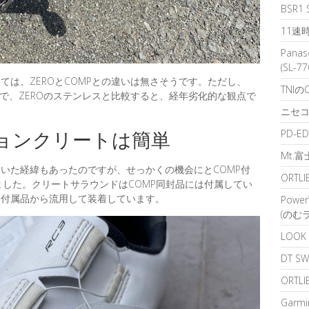
BSR
11速
Pana
(SL-7
は、ZEROとCOMPとの違いは無さそうです。ただし、
TNI
で、ZEROのステンレスと比較すると、経年劣化的な観点で
ニセコ
ンションクリートは簡単
PD-E
Mt.
いた経緯もあったのですが、せっかくの機会にとCOMP付
ORTL
ました。クリートサラウンドはCOMP同封品には付属してい
ト付属品から流用して装着しています。
Powe
(のむ
LOO
DT S
ORT
Garm