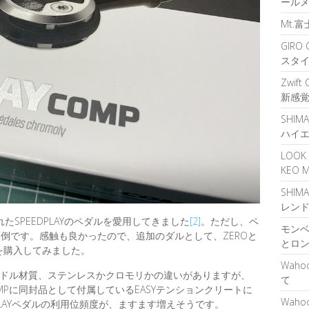
ール
Mt.
GIR
スタ
Zwif
新感
SHIM
ハイ
LOOK
KEO
SHIM
レン
れたSPEEDPLAYのペダルを愛用してきました
[2]
。ただし、ペ
モンベ
倒です。感触も良かったので、追加のダルとして、ZEROと
とロ
MPを購入してみました。
Waho
ルはスピンドル材質、ステンレスかクロモリかの違いがありますが、
て
Pに同封品として付属しているEASYテンションクリートに
Waho
PLAYペダルの利用位頻度が、ますます増えそうです。