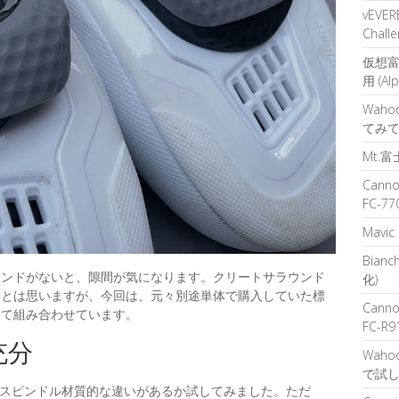
vEVERE
Challe
仮想富
用 (Al
Waho
てみ
Mt.
Cann
FC-77
Mavic
Bianc
ウンドがないと、隙間が気になります。クリートサラウンド
化)
いとは思いますが、今回は、元々別途単体で購入していた標
Cann
して組み合わせています。
FC-R9
充分
Wahoo
で試
OMPのスピンドル材質的な違いがあるか試してみました。ただ