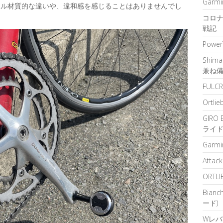
Garm
ドル材質的な違いや、違和感を感じることはありませんでし
コロナ
戦記
Powe
Shim
兼ね
FULCR
Ortlie
GIRO
ライ
Garm
Attac
ORTLI
Bian
ード)
Wレバー