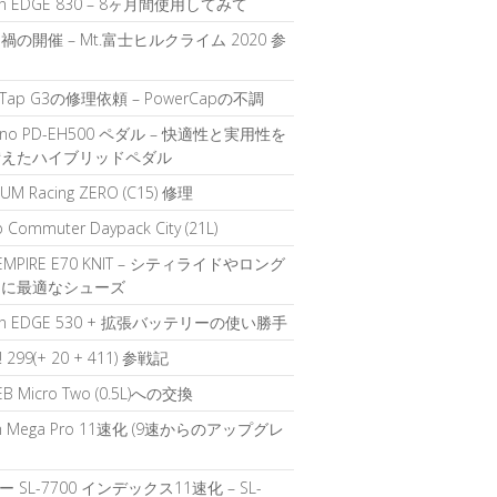
in EDGE 830 – 8ヶ月間使用してみて
禍の開催 – Mt.富士ヒルクライム 2020 参
rTap G3の修理依頼 – PowerCapの不調
ano PD-EH500 ペダル – 快適性と実用性を
備えたハイブリッドペダル
UM Racing ZERO (C15) 修理
b Commuter Daypack City (21L)
 EMPIRE E70 KNIT – シティライドやロング
ドに最適なシューズ
in EDGE 530 + 拡張バッテリーの使い勝手
k! 299(+ 20 + 411) 参戦記
EB Micro Two (0.5L)への交換
ch Mega Pro 11速化 (9速からのアップグレ
 SL-7700 インデックス11速化 – SL-