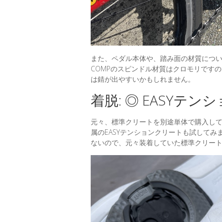
また、ペダル本体や、踏み面の材質について
COMPのスピンドル材質はクロモリですの
は錆が出やすいかもしれません。
着脱: ◎ EASYテ
元々、標準クリートを別途単体で購入して
属のEASYテンションクリートも試してみ
ないので、元々装着していた標準クリー