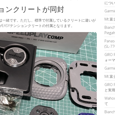
につ
ンションクリートが同封
Garm
Mt.
成は一緒です。ただし、標準で付属しているクリートに違いが
がEASYテンションクリートの付属となります。
Bian
Pie
Pana
(SL-7
GIRO
ォーマ
Garm
Mt.
GIRO
と実用
Wah
て
Bian