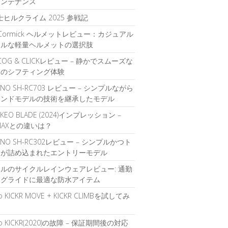
メンテナンス
富士ヒルクライム 2025 参戦記
O Cormick ヘルメットレビュー：カジュアル
イルな軽量ヘルメットの選択肢
t COG & CLICKレビュー – 静かでスムーズな
覚のシフティング体験
ANO SH-RC703 レビュー – シンプルながら
エンドモデルの技術を継承したモデル
 KEO BLADE (2024)インプレッション –
 MAXとの違いは？
ANO SH-RC302レビュー – シンプルかつト
ドが詰め込まれたエントリーモデル
ルのサイクルレインウェアレビュー: 通勤
ングライドに最適な防水アイテム
o KICKR MOVE + KICKR CLIMBを試してみ
o KICKR(2020)の故障 – 保証期間後の対応