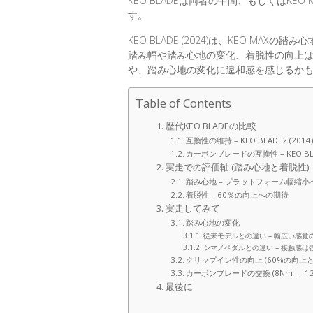
KEO BLADEは両者の中間、もしくはK
す。
KEO BLADE (2024)は、KEO MA
踏み幅や踏み心地の変化、着脱性の向上
や、踏み心地の変化に違和感を感じるか
Table of Contents
歴代KEO BLADEの比較
互換性の維持 – KEO BLADE2 (2014
カーボンブレードの互換性 – KEO BLAD
実走での評価軸 (踏み心地と着脱性)
踏み心地 – プラットフォーム幅縮小
着脱性 – 60％の向上への期待
実走してみて
踏み心地の変化
従来モデルとの違い – 幅広い感覚
シマノペダルとの違い – 接触感は
クリップイン性の向上 (60%の向上と
カーボンブレードの交換 (8Nm → 12
最後に