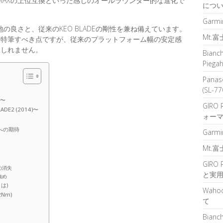
EO MAXの上位互換といった感じのオールラウンダー的な進化で
につ
Garm
Xの踏み心地の良さと、従来のKEO BLADEの剛性を兼ね備えています。
Mt.
は特筆すべき点ですが、従来のプラットフォーム幅の安定感
もしれません。
Bian
Pie
Pana
(SL-7
)〜
GIRO
E2 (2014)〜
ォーマ
への期待
Garm
Mt.
GIRO
の消失
と実用
強め
は)
Wah
Nm)
て
Bian