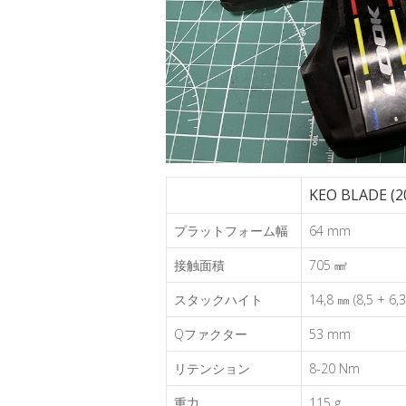
KEO BLADE (2
プラットフォーム幅
64 mm
接触面積
705 ㎟
スタックハイト
14,8 ㎜ (8,5 + 6,3
Qファクター
53 mm
リテンション
8-20 Nm
重力
115 g