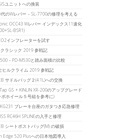
1 SISユニットへの換装
時代のWレバー – SL-7700の修理を考える
sonic OCC43 Wレバー インデックス11速化
700+SL-BSR1)
のCO2インフレーターを試す
クラシック 2019 参戦記
D500 – PD-M530と踏み面積の比較
富士ヒルクライム 2019 参戦記
IEB サドルバッグ２(4.1L)への交換
rTap GS + KINLIN XR-200のアップグレード
ラボホイール５号組を参考に)
K KG231 ブレーキ台座のガタつき応急修理
WISS RC46H SPLINEの入手と修理
LIEB シートポストバッグ(M) の破損
in Edge 520 Plusへの日本地図導入