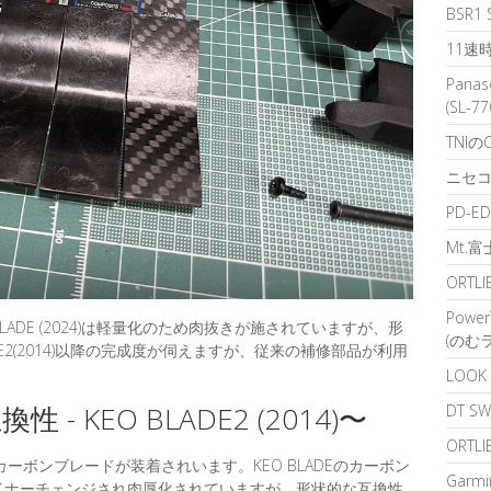
BSR
11速
Pana
(SL-7
TNI
ニセコ
PD-E
Mt.
ORTL
Powe
ADE (2024)は軽量化のため肉抜きが施されていますが、形
(のむ
E2(2014)以降の完成度が伺えますが、従来の補修部品が利用
LOO
 KEO BLADE2 (2014)〜
DT S
ORT
のカーボンブレードが装着されいます。KEO BLADEのカーボン
Garm
以降、マイナーチェンジされ肉厚化されていますが、形状的な互換性