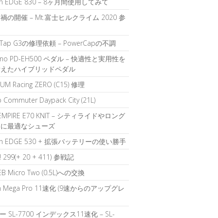
in EDGE 830 – 8ヶ月間使用してみて
禍の開催 – Mt.富士ヒルクライム 2020 参
rTap G3の修理依頼 – PowerCapの不調
ano PD-EH500 ペダル – 快適性と実用性を
備えたハイブリッドペダル
UM Racing ZERO (C15) 修理
b Commuter Daypack City (21L)
 EMPIRE E70 KNIT – シティライドやロング
ドに最適なシューズ
in EDGE 530 + 拡張バッテリーの使い勝手
k! 299(+ 20 + 411) 参戦記
EB Micro Two (0.5L)への交換
ch Mega Pro 11速化 (9速からのアップグレ
 SL-7700 インデックス11速化 – SL-