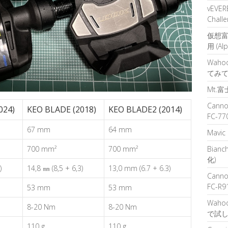
vEVERE
Challe
仮想富
用 (Al
Waho
てみ
Mt.
Cann
024)
KEO BLADE (2018)
KEO BLADE2 (2014)
FC-77
67 mm
64 mm
Mavic
700 mm²
700 mm²
Bianc
化)
)
14,8 ㎜ (8,5 + 6,3)
13,0 mm (6.7 + 6.3)
Cann
FC-R9
53 mm
53 mm
Wahoo
8-20 Nm
8-20 Nm
で試
110 g
110 g