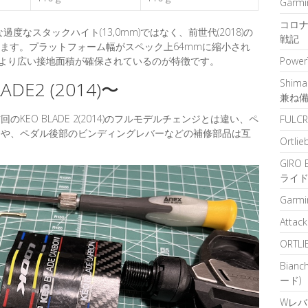
Garm
コロナ
度なスタックハイト(13,0mm)ではなく、前世代(2018)の
戦記
います。プラットフォーム幅がスペック上64mmに縮小され
、より広い接地面積が確保されているのが特徴です。
Powe
Shim
DE2 (2014)〜
兼ね
EO BLADE 2(2014)のフルモデルチェンジとは違い、ペ
FULCR
ドや、ペダル後部のビンディングレバーなどの補修部品は互
Ortlie
GIRO
ライ
Garm
Attac
ORTLI
Bian
ード)
Wレバー