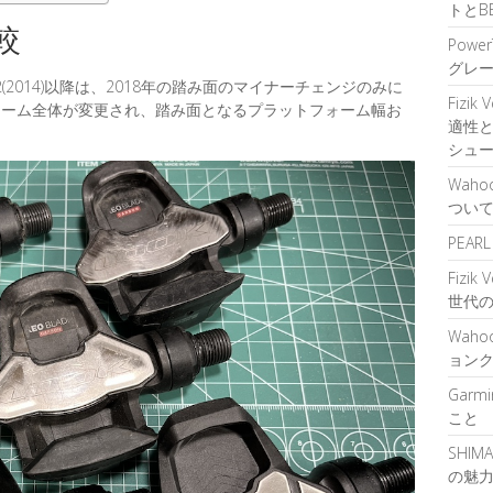
トとB
較
Power
グレ
2(2014)以降は、2018年の踏み面のマイナーチェンジのみに
Fizik
ォーム全体が変更され、踏み面となるプラットフォーム幅お
適性
シュ
Waho
つい
PEA
Fizik
世代
Waho
ョン
Garm
こと
SHIM
の魅