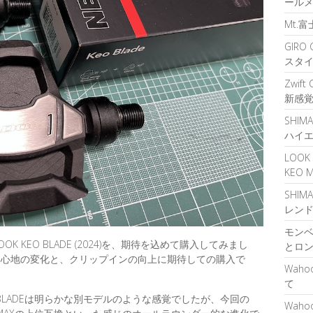
ール
Mt.
GIR
スタ
Zwif
新感
SHIM
ハイ
LOOK
KEO
SHIM
レン
モンベ
 KEO BLADE (2024)を、期待を込めて購入してみまし
とロ
み心地の変化と、クリップインの向上に期待しての購入で
Waho
て
O BLADEは明らかな別モデルのような感覚でしたが、今回の
Waho