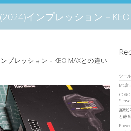
DE (2024)インプレッション – 
Rec
24)インプレッション – KEO MAXとの違い
ツール
Mt.
CORO
Sen
新型S
と静音
Powe