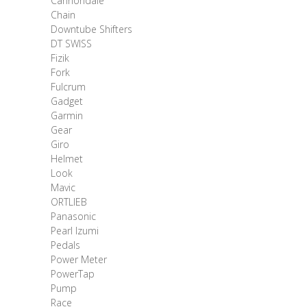
Cannondale
Chain
Downtube Shifters
DT SWISS
Fizik
Fork
Fulcrum
Gadget
Garmin
Gear
Giro
Helmet
Look
Mavic
ORTLIEB
Panasonic
Pearl Izumi
Pedals
Power Meter
PowerTap
Pump
Race