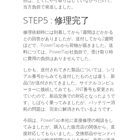
担は、とくにやり取りはしていなかったので、
当方負担で発送しました。
STEP5 : 修理完了
修理依頼時には到着してから1週間ほどかかる
との回答がありましたが、送付してから2週間
ほどで、PowerTapから荷物が届きました。送
料につては、PowerTap社負担で、受け取り時
に費用の負担はありませんでした。
しかも、送付されてきた製品については、シリ
アル番号からみても送付したものとは違う、新
品(?)が送付されてきました。サイクルコンピュ
ーターに接続してみても、ANT番号も変更され
ていたので、新品交換での対応となったようで
す。しばらく乗ってみましたが、バッテリー消
耗の問題は、完全に解消されているようです。
今回は、PowerTap本社に直接修理の相談をし
てみましたが、購入した販売店の関係から、直
接対応してもらいました。交換部品やセンドバ
ックなどの輸送時間はありますが、非常に迅速