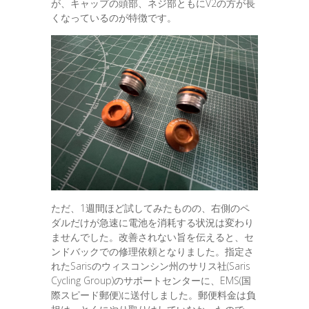
が、キャップの頭部、ネジ部ともにV2の方が長
くなっているのが特徴です。
ただ、1週間ほど試してみたものの、右側のペ
ダルだけが急速に電池を消耗する状況は変わり
ませんでした。改善されない旨を伝えると、セ
ンドバックでの修理依頼となりました。指定さ
れたSarisのウィスコンシン州のサリス社(Saris
Cycling Group)のサポートセンターに、EMS(国
際スピード郵便)に送付しました。郵便料金は負