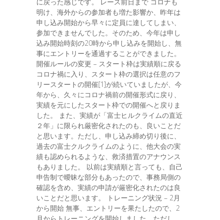
に戻った感じです。 レース前日まで コロナも
明け、海外からの参加者も増た影響か、昨年は
申し込み開始から早々に定員に達してしまい、
参加できませんでした。そのため、今年は申し
込み開始時刻の20時から申し込みを開始し、無
事にエントリーを通過することができました。
開催ルールの変更 – スタート枠は実績順に戻る
コロナ禍に入り、スタート枠の選択は任意のフ
リースタートの開催[1]が続いていましたが、今
年から、久々にコロナ禍前の開催形式に戻り、
実績を元にしたスタート枠での開催へと戻りま
した。 また、実績が「富士ヒルクライムの直近
２年」に限られ厳密化されたのも、良いことだ
と思います。ただし、申し込み締め切り後に、
過去の富士クルクライムのように、他大会の実
績も認められるような、救済措置のアナウンス
もありました。 以前は実績順と言っても、自己
申告制で曖昧な部分もあったので、事務局側の
確認を含め、実績の申請が厳密化されたのは良
いことだと思います。 トレーニング状況 – 2月
から開始 無事、エントリーを果たしたので、2
月からトレーニングを開始しました。ただし、