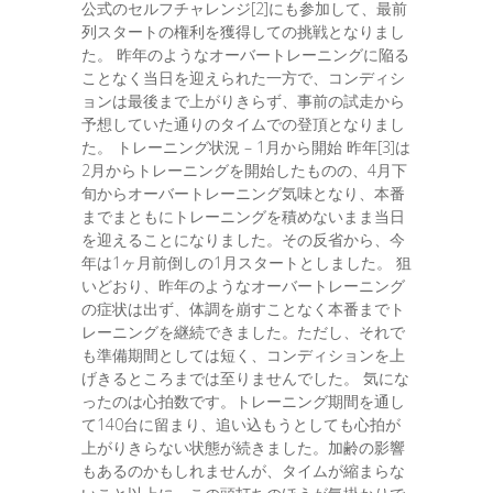
公式のセルフチャレンジ[2]にも参加して、最前
列スタートの権利を獲得しての挑戦となりまし
た。 昨年のようなオーバートレーニングに陥る
ことなく当日を迎えられた一方で、コンディシ
ョンは最後まで上がりきらず、事前の試走から
予想していた通りのタイムでの登頂となりまし
た。 トレーニング状況 – 1月から開始 昨年[3]は
2月からトレーニングを開始したものの、4月下
旬からオーバートレーニング気味となり、本番
までまともにトレーニングを積めないまま当日
を迎えることになりました。その反省から、今
年は1ヶ月前倒しの1月スタートとしました。 狙
いどおり、昨年のようなオーバートレーニング
の症状は出ず、体調を崩すことなく本番までト
レーニングを継続できました。ただし、それで
も準備期間としては短く、コンディションを上
げきるところまでは至りませんでした。 気にな
ったのは心拍数です。トレーニング期間を通し
て140台に留まり、追い込もうとしても心拍が
上がりきらない状態が続きました。加齢の影響
もあるのかもしれませんが、タイムが縮まらな