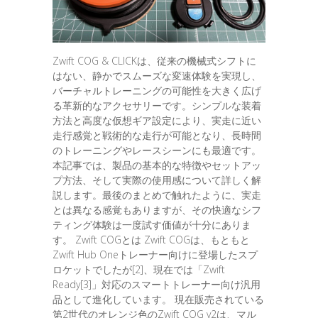
Zwift COG & CLICKは、従来の機械式シフトに
はない、静かでスムーズな変速体験を実現し、
バーチャルトレーニングの可能性を大きく広げ
る革新的なアクセサリーです。シンプルな装着
方法と高度な仮想ギア設定により、実走に近い
走行感覚と戦術的な走行が可能となり、長時間
のトレーニングやレースシーンにも最適です。
本記事では、製品の基本的な特徴やセットアッ
プ方法、そして実際の使用感について詳しく解
説します。最後のまとめで触れたように、実走
とは異なる感覚もありますが、その快適なシフ
ティング体験は一度試す価値が十分にありま
す。 Zwift COGとは Zwift COGは、もともと
Zwift Hub Oneトレーナー向けに登場したスプ
ロケットでしたが[2]、現在では「Zwift
Ready[3]」対応のスマートトレーナー向け汎用
品として進化しています。 現在販売されている
第2世代のオレンジ色のZwift COG v2は、マル