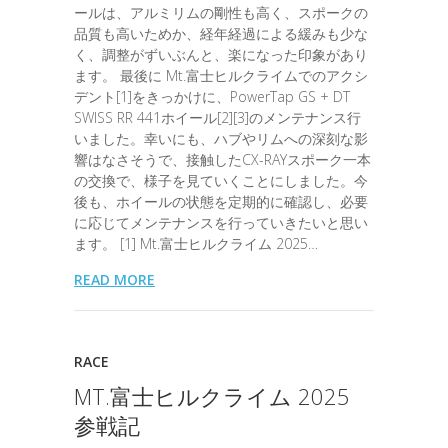
ールは、アルミリムの剛性も高く、スポークの
品質も高いためか、経年経過による緩みも少な
く、調整がずいぶんと、楽になった印象があり
ます。 最後に Mt.富士ヒルクライムでのアクシ
デント[1]をきっかけに、PowerTap GS + DT
SWISS RR 441ホイール[2][3]のメンテナンス行
いました。幸いにも、ハブやリムへの深刻な影
響はなさそうで、接触したCX-RAYスポーク一本
の交換で、様子を見ていくことにしました。今
後も、ホイールの状態を定期的に確認し、必要
に応じてメンテナンスを行っていきたいと思い
ます。 [1] Mt.富士ヒルクライム 2025…
READ MORE
RACE
MT.富士ヒルクライム 2025
参戦記