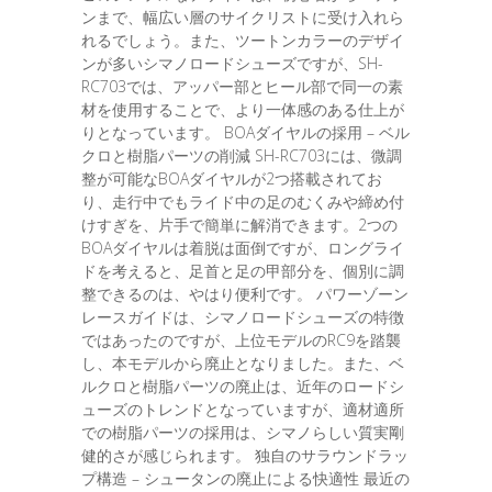
ンまで、幅広い層のサイクリストに受け入れら
れるでしょう。また、ツートンカラーのデザイ
ンが多いシマノロードシューズですが、SH-
RC703では、アッパー部とヒール部で同一の素
材を使用することで、より一体感のある仕上が
りとなっています。 BOAダイヤルの採用 – ベル
クロと樹脂パーツの削減 SH-RC703には、微調
整が可能なBOAダイヤルが2つ搭載されてお
り、走行中でもライド中の足のむくみや締め付
けすぎを、片手で簡単に解消できます。2つの
BOAダイヤルは着脱は面倒ですが、ロングライ
ドを考えると、足首と足の甲部分を、個別に調
整できるのは、やはり便利です。 パワーゾーン
レースガイドは、シマノロードシューズの特徴
ではあったのですが、上位モデルのRC9を踏襲
し、本モデルから廃止となりました。また、ベ
ルクロと樹脂パーツの廃止は、近年のロードシ
ューズのトレンドとなっていますが、適材適所
での樹脂パーツの採用は、シマノらしい質実剛
健的さが感じられます。 独自のサラウンドラッ
プ構造 – シュータンの廃止による快適性 最近の