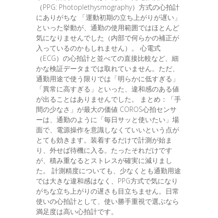
（PPG: Photoplethysmography）方式の心拍計
にありがちな 「運動初期の立ち上がりが遅い」
といった挙動が、通勤の使用範囲ではほとんど
気になりませんでした（内部で何らかの補正が
入っているのかもしれません）。 心電式
（ECG）の心拍計と並べての直接比較など、細
かな検証データまでは取れていません。ただ、
通勤用途で使う限りでは「明らかに低すぎる」
「異常に高すぎる」といった、違和感のある値
が出ることはありませんでした。 まとめ：「手
間の少なさ」が最大の価値 COROS心拍センサ
ーは、通勤のように「毎日サッと使いたい」場
面で、電源操作を意識しなくていいという点が
とても効きます。装着するだけで計測が始ま
り、外せば待機に入る。たったそれだけです
が、積み重なるとストレスが確実に減りまし
た。 計測精度についても、少なくとも通勤用途
では大きな違和感はなく、PPG方式で気になり
がちな立ち上がりの遅さも目立ちません。日常
使いの心拍計として、使い勝手重視で選ぶなら
満足度は高い心拍計です。