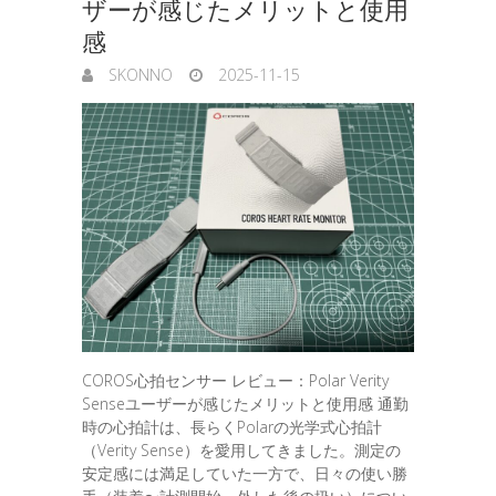
ザーが感じたメリットと使用
感
SKONNO
2025-11-15
COROS心拍センサー レビュー：Polar Verity
Senseユーザーが感じたメリットと使用感 通勤
時の心拍計は、長らくPolarの光学式心拍計
（Verity Sense）を愛用してきました。測定の
安定感には満足していた一方で、日々の使い勝