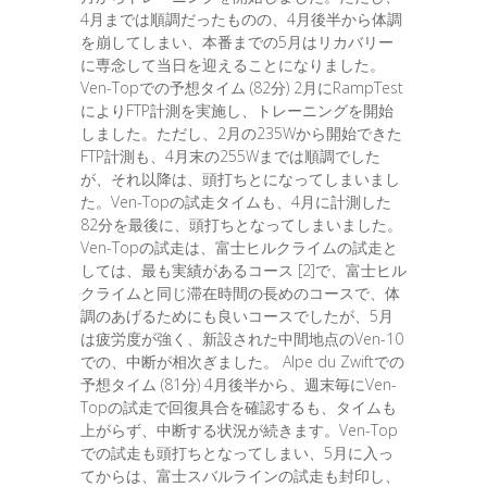
4月までは順調だったものの、4月後半から体調
を崩してしまい、本番までの5月はリカバリー
に専念して当日を迎えることになりました。
Ven-Topでの予想タイム (82分) 2月にRampTest
によりFTP計測を実施し、トレーニングを開始
しました。ただし、2月の235Wから開始できた
FTP計測も、4月末の255Wまでは順調でした
が、それ以降は、頭打ちとになってしまいまし
た。Ven-Topの試走タイムも、4月に計測した
82分を最後に、頭打ちとなってしまいました。
Ven-Topの試走は、富士ヒルクライムの試走と
しては、最も実績があるコース [2]で、富士ヒル
クライムと同じ滞在時間の長めのコースで、体
調のあげるためにも良いコースでしたが、5月
は疲労度が強く、新設された中間地点のVen-10
での、中断が相次ぎました。 Alpe du Zwiftでの
予想タイム (81分) 4月後半から、週末毎にVen-
Topの試走で回復具合を確認するも、タイムも
上がらず、中断する状況が続きます。Ven-Top
での試走も頭打ちとなってしまい、5月に入っ
てからは、富士スバルラインの試走も封印し、