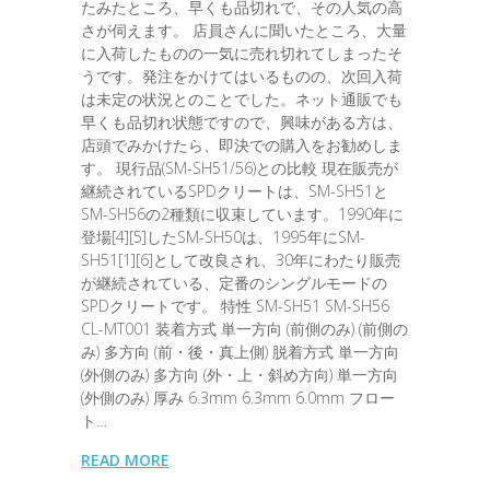
たみたところ、早くも品切れで、その人気の高
さが伺えます。 店員さんに聞いたところ、大量
に入荷したものの一気に売れ切れてしまったそ
うです。発注をかけてはいるものの、次回入荷
は未定の状況とのことでした。ネット通販でも
早くも品切れ状態ですので、興味がある方は、
店頭でみかけたら、即決での購入をお勧めしま
す。 現行品(SM-SH51/56)との比較 現在販売が
継続されているSPDクリートは、SM-SH51と
SM-SH56の2種類に収束しています。1990年に
登場[4][5]したSM-SH50は、1995年にSM-
SH51[1][6]として改良され、30年にわたり販売
が継続されている、定番のシングルモードの
SPDクリートです。 特性 SM-SH51 SM-SH56
CL-MT001 装着方式 単一方向 (前側のみ) (前側の
み) 多方向 (前・後・真上側) 脱着方式 単一方向
(外側のみ) 多方向 (外・上・斜め方向) 単一方向
(外側のみ) 厚み 6.3mm 6.3mm 6.0mm フロー
ト…
READ MORE