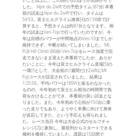
いこと以上に、この頭打ちのほうが気掛かりで
した。 Alpe du Zwiftでの予想タイム (87分) 本番
前の試走はAlpe du Zwiftで行い、タイムは
54:53。富士ヒルクライム換算[4]の1.58倍で計
算すると、予想タイムは約87分となります。 例
年の試走はVen-Topで行っていたのですが、今
年は目標のパワーが中間地点のVen-10までしか
維持できず、中断が続いてしまいました。 Mt.
FUJI Hill Climb (86分) Ven-Topをレース強度で完
走できないまま迎えた本番前でしたが、ありが
たいことに、今年は富士ヒルクライム道場[5]の
一環(?)として、大会前の1週間だけZwiftにMt
Fujiコースが設定されていました。 結果は
1:25:58、平均パワーは189Wと振るわなかった
ものの、今年初めて富士ヒル相当の時間帯で負
荷をかけることができ、本番前の良い試走とな
りました。また、今年初めて心拍が150台に乗
った走りでもあり、ようやく本番に向けて身体
が反応してきた、という手応えも得られまし
た。 レース当日 今年は大会公式のセルフチャ
レンジ[2]に参加し、最前列からスタートできる
権利を獲得していました。課題は15日間で