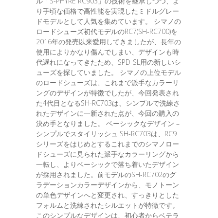
ル「S-PHYRE RC903」の技術を継承しつつ、よ
り手頃な価格で高性能を実現したミドルグレー
ドモデルとして人気を集めています。 シマノの
ロードシューズ初代モデルのRC7(SH-RC700)を
2016年の発売以来愛用してきましたが、長年の
使用によりかなり傷んでしまい、デザインも時
代遅れになってきたため、SPD-SL用の新しいシ
ューズを探していました。 シマノの上位モデル
のロードシューズは、これまで派手なカラーリ
ングのデザインが特徴でしたが、今回発表され
た4代目となるSH-RC703は、シンプルで洗練さ
れたデザインに一新された点が、今回の購入の
決め手となりました。 ベーシックなデザイン –
シンプルでスタイリッシュ SH-RC703は、RC9
シリーズをはじめとするこれまでのシマノロー
ドシューズに見られた派手なカラーリングから
一転し、よりベーシックで落ち着いたデザイン
が採用されました。前モデルのSH-RC702のグ
ラデーションカラーデザインから、モノトーン
の単色デザインへと変更され、すっきりとした
フォルムと洗練されたシルエットが特徴です。
このシンプルなデザインは、初心者からベテラ