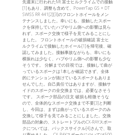
先週末に行われたMt.富士ヒルクライムでの接触
[1]もあり、調整も含めて、PowerTap GS + DT
SWISS RR 441[2][3]のフロントホイールをメン
テナンスしました。幸いにも、接触したスポー
クを保持していたハブやリム側への影響は見ら
れず、スポーク交換で様子を見てみることにし
ました。 フロントホイールの破損確認 富士ヒ
ルクライムで接触したホイール[1]を帰宅後、確
認してみました。接触事故ながらも、幸いにも
横振れは少なく、ハブやリム側への影響も少な
そうです。 分解までの目視では、接触して曲が
っているスポークは1本しか確認できず、全体
的にテンションが抜けているスポークもありま
せんでした。自己責任ではありますが、接触サ
イドのスポークの全交換までは、必要なさそう
です。 スポーク部品の注文 破損も軽微そうな
ので、全体的なスポーク交換まで不要[3]と判断
し、今回は、まずは曲がっているスポークのみ
交換して様子を見てみることにしました。交換
部品の対象の、ストレートプルのCX-RAYスポー
クについては、パックスサイクル[4]さんで、取
り寄せました。 CX-RAYスポークについては500