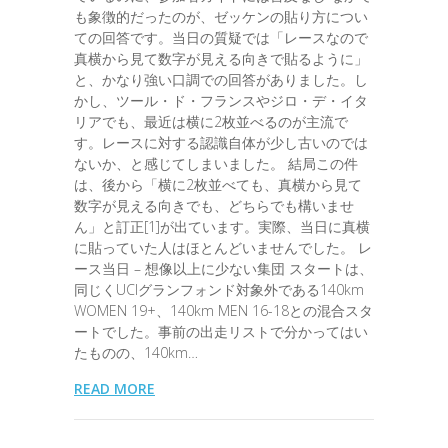
も象徴的だったのが、ゼッケンの貼り方につい
ての回答です。当日の質疑では「レースなので
真横から見て数字が見える向きで貼るように」
と、かなり強い口調での回答がありました。し
かし、ツール・ド・フランスやジロ・デ・イタ
リアでも、最近は横に2枚並べるのが主流で
す。レースに対する認識自体が少し古いのでは
ないか、と感じてしまいました。 結局この件
は、後から「横に2枚並べても、真横から見て
数字が見える向きでも、どちらでも構いませ
ん」と訂正[1]が出ています。実際、当日に真横
に貼っていた人はほとんどいませんでした。 レ
ース当日 – 想像以上に少ない集団 スタートは、
同じくUCIグランフォンド対象外である140km
WOMEN 19+、140km MEN 16-18との混合スタ
ートでした。事前の出走リストで分かってはい
たものの、140km…
READ MORE