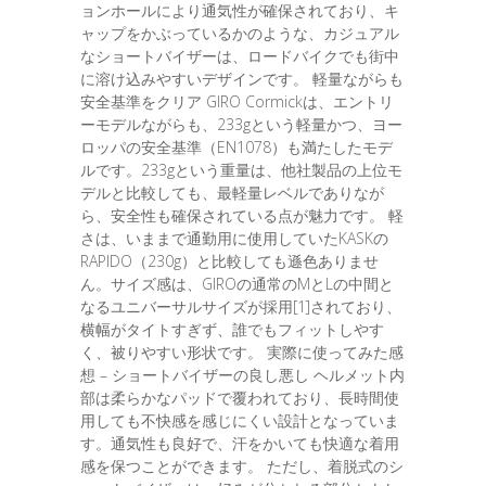
ョンホールにより通気性が確保されており、キ
ャップをかぶっているかのような、カジュアル
なショートバイザーは、ロードバイクでも街中
に溶け込みやすいデザインです。 軽量ながらも
安全基準をクリア GIRO Cormickは、エントリ
ーモデルながらも、233gという軽量かつ、ヨー
ロッパの安全基準（EN1078）も満たしたモデ
ルです。233gという重量は、他社製品の上位モ
デルと比較しても、最軽量レベルでありなが
ら、安全性も確保されている点が魅力です。 軽
さは、いままで通勤用に使用していたKASKの
RAPIDO（230g）と比較しても遜色ありませ
ん。サイズ感は、GIROの通常のMとLの中間と
なるユニバーサルサイズが採用[1]されており、
横幅がタイトすぎず、誰でもフィットしやす
く、被りやすい形状です。 実際に使ってみた感
想 – ショートバイザーの良し悪し ヘルメット内
部は柔らかなパッドで覆われており、長時間使
用しても不快感を感じにくい設計となっていま
す。通気性も良好で、汗をかいても快適な着用
感を保つことができます。 ただし、着脱式のシ