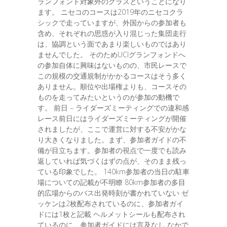
ランフォンド対象外のクラスということになり
ます。 ニセコのコースは2019年のニセコクラ
シックで走っていますが、外国からの参加者も
含め、それぞれの思惑が入り混じった集団走行
は、協調という面であまり楽しいものではあり
ませんでした。 そのためUCIグランフォンドへ
の参加自体に興味はないものの、市民レースで
この規模の交通規制がかかるコースはそう多く
ありません。順位や出場権よりも、コースその
ものを走ってみたいというのが参加の動機で
す。 前日 – ライダーズミーティングでの違和感
レース前日にはライダーズミーティングが開催
されましたが、ここで運営に対する不安がかな
り大きくなりました。まず、参加者ガイドの不
備が目立ちます。参加者の視点で一度でも読み
返していれば気づくはずの点が、そのまま残っ
ている印象でした。 140km参加者の当日の駐車
場についての記載が不明瞭 80km参加者の多目
的広場からのバス出発時刻が書かれていない ゼ
ッケンは2枚配布されているのに、参加者ガイ
ドには1枚と記載 ヘルメットシールも配布され
ているのに、参加者ガイドには言及なし なかで