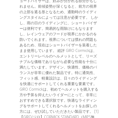
ョートバイザーは、好みが分かれる部分かもし
れません。前傾姿勢が深くなると、前方の視界
の上部を遮る形となるため、通勤時のライディ
ングスタイルによっては注意が必要です。 しか
し、雨の日のライディングに、ショートバイザ
ーは便利です。簡易的な雨除けにもなります
し、レインウェアのフードが視界にかかるのを
防いでくれます。視界については慣れの問題も
あるため、現在はショートバイザーを装着した
まま使用しています。 総評 GIRO Cormickは、
エントリーレベルのヘルメットとして、リーズ
ナブルな価格でありながら必要な性能を十分に
満たしています。デザイン、快適性、価格のバ
ランスが非常に優れた製品です。特に通気性、
フィット感、軽量設計は、日々のライディング
を快適にサポートしてくれる重要な要素です。
GIRO Cormickは、初めてヘルメットを購入する
方や予算を抑えたいライダーにとって、非常に
おすすめできる選択肢です。快適なライディン
グをサポートしてくれるヘルメットをお探しの
方には、ぜひ試していただきたい製品です。 [1]
【GIRO/ジロ】CORMICK STANDARD（MIPS無