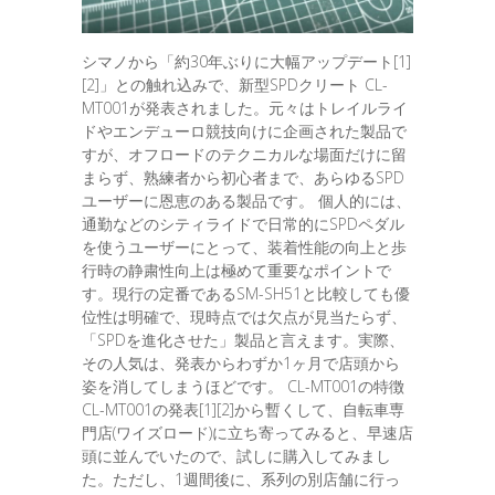
シマノから「約30年ぶりに大幅アップデート[1]
[2]」との触れ込みで、新型SPDクリート CL-
MT001が発表されました。元々はトレイルライ
ドやエンデューロ競技向けに企画された製品で
すが、オフロードのテクニカルな場面だけに留
まらず、熟練者から初心者まで、あらゆるSPD
ユーザーに恩恵のある製品です。 個人的には、
通勤などのシティライドで日常的にSPDペダル
を使うユーザーにとって、装着性能の向上と歩
行時の静粛性向上は極めて重要なポイントで
す。現行の定番であるSM-SH51と比較しても優
位性は明確で、現時点では欠点が見当たらず、
「SPDを進化させた」製品と言えます。実際、
その人気は、発表からわずか1ヶ月で店頭から
姿を消してしまうほどです。 CL-MT001の特徴
CL-MT001の発表[1][2]から暫くして、自転車専
門店(ワイズロード)に立ち寄ってみると、早速店
頭に並んでいたので、試しに購入してみまし
た。ただし、1週間後に、系列の別店舗に行っ