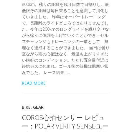
800km。残りの距離を残り日数で日割りし、最
低限その距離は毎日乗ることを意識して消化し
ていきました。 昨年はオーバートレーニング
で、長距離のライドどころではありませんでし
た。今年は200kmのロングライドを織り交ぜな
がら徐々に体調を上げていくことができ、セル
フチャレンジもトレーニングの一環として、無
理なく達成することができました。 当日は曇り
空ながら雨の心配はなく、気温も上がりすぎな
い絶好のコンディション。ただし五合目付近は
終始ガスに包まれ、ゴール後の待機は肌寒い状
況でした。 レース結果 -…
READ MORE
BIKE
,
GEAR
COROS心拍センサー レビュ
ー：POLAR VERITY SENSEユー