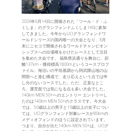
2026年6月14日に開催された「ツール・ド・ふ
くしま」のグランフォンドふくしま140に参加
してきました。今年からUCIグランフォンドワ
ールドシリーズの国内唯一の大会となり、8月
末にニセコで開催されるワールドチャンピオン
シップスへの出場権をかけたレースとして注目
を集めた大会です。 福島県浜通りを舞台に、距
離137km・獲得標高1800mというコースプロフ
ァイル。海沿いの平坦基調から阿武隈山地の山
間部へと進む構成で、走り応えという点では申
し分のないコースでした。ただ、正直なとこ
ろ、運営面では気になる点も多い大会でした。
140km MEN 50+へのエントリー エントリーし
たのは140km MEN 50+のクラスです。今大会
では、50歳以上の男子と19歳以上の女子につい
ては、UCIグランフォンド対象レースが80kmの
メディオフォンドのほうに設定されています。
つまり、自分が出た140km MEN 50+は、UCIグ