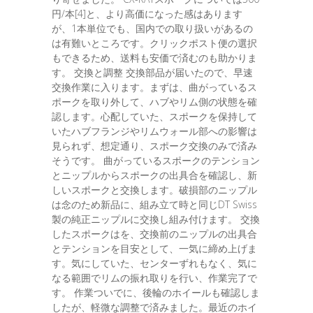
円/本[4]と、より高価になった感はあります
が、1本単位でも、国内での取り扱いがあるの
は有難いところです。クリックポスト便の選択
もできるため、送料も安価で済むのも助かりま
す。 交換と調整 交換部品が届いたので、早速
交換作業に入ります。まずは、曲がっているス
ポークを取り外して、ハブやリム側の状態を確
認します。心配していた、スポークを保持して
いたハブフランジやリムウォール部への影響は
見られず、想定通り、スポーク交換のみで済み
そうです。 曲がっているスポークのテンション
とニップルからスポークの出具合を確認し、新
しいスポークと交換します。破損部のニップル
は念のため新品に、組み立て時と同じDT Swiss
製の純正ニップルに交換し組み付けます。 交換
したスポークはを、交換前のニップルの出具合
とテンションを目安として、一気に締め上げま
す。気にしていた、センターずれもなく、気に
なる範囲でリムの振れ取りを行い、作業完了で
す。 作業ついでに、後輪のホイールも確認しま
したが、軽微な調整で済みました。最近のホイ