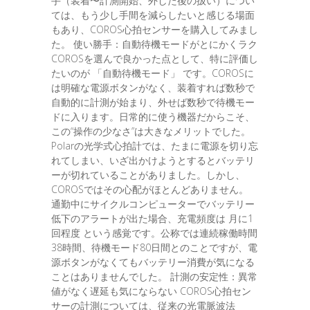
手（装着〜計測開始、外した後の扱い）につい
ては、もう少し手間を減らしたいと感じる場面
もあり、COROS心拍センサーを購入してみまし
た。 使い勝手：自動待機モードがとにかくラク
COROSを選んで良かった点として、特に評価し
たいのが 「自動待機モード」 です。COROSに
は明確な電源ボタンがなく、装着すれば数秒で
自動的に計測が始まり、外せば数秒で待機モー
ドに入ります。日常的に使う機器だからこそ、
この“操作の少なさ”は大きなメリットでした。
Polarの光学式心拍計では、たまに電源を切り忘
れてしまい、いざ出かけようとするとバッテリ
ーが切れていることがありました。しかし、
COROSではその心配がほとんどありません。
通勤中にサイクルコンピューターでバッテリー
低下のアラートが出た場合、充電頻度は 月に1
回程度 という感覚です。公称では連続稼働時間
38時間、待機モード80日間とのことですが、電
源ボタンがなくてもバッテリー消費が気になる
ことはありませんでした。 計測の安定性：異常
値がなく遅延も気にならない COROS心拍セン
サーの計測については、従来の光電脈波法