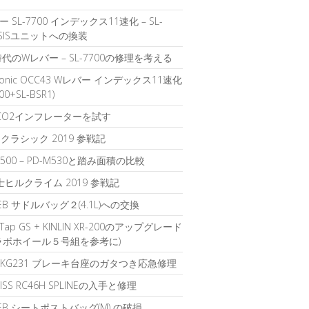
 SL-7700 インデックス11速化 – SL-
1 SISユニットへの換装
時代のWレバー – SL-7700の修理を考える
sonic OCC43 Wレバー インデックス11速化
700+SL-BSR1)
のCO2インフレーターを試す
クラシック 2019 参戦記
D500 – PD-M530と踏み面積の比較
富士ヒルクライム 2019 参戦記
IEB サドルバッグ２(4.1L)への交換
rTap GS + KINLIN XR-200のアップグレード
ラボホイール５号組を参考に)
K KG231 ブレーキ台座のガタつき応急修理
WISS RC46H SPLINEの入手と修理
LIEB シートポストバッグ(M) の破損