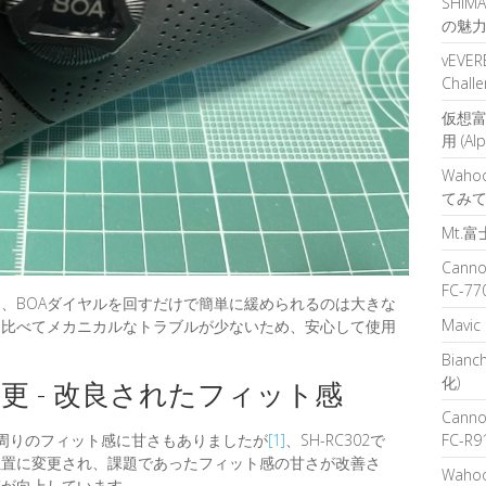
SHIM
の魅
vEVERE
Challe
仮想富
用 (Al
Waho
てみ
Mt.
Cann
FC-77
、BOAダイヤルを回すだけで簡単に緩められるのは大きな
Mavic
に比べてメカニカルなトラブルが少ないため、安心して使用
Bianc
化)
更 - 改良されたフィット感
Cann
ール周りのフィット感に甘さもありましたが
[1]
、SH-RC302で
FC-R9
位置に変更され、課題であったフィット感の甘さが改善さ
Wahoo
感が向上しています。