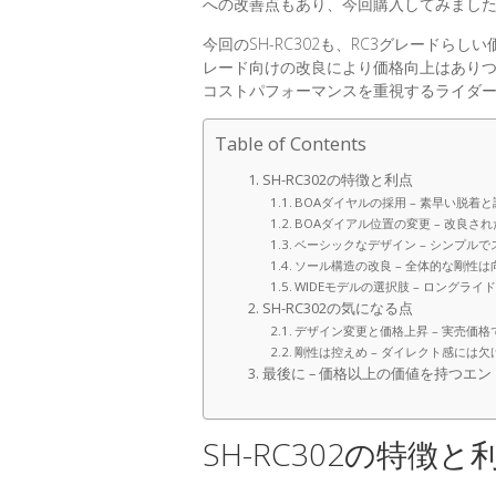
への改善点もあり、今回購入してみまし
今回のSH-RC302も、RC3グレード
レード向けの改良により価格向上はあり
コストパフォーマンスを重視するライダ
Table of Contents
SH-RC302の特徴と利点
BOAダイヤルの採用 – 素早い脱着
BOAダイアル位置の変更 – 改良さ
ベーシックなデザイン – シンプル
ソール構造の改良 – 全体的な剛性は
WIDEモデルの選択肢 – ロングラ
SH-RC302の気になる点
デザイン変更と価格上昇 – 実売価格
剛性は控えめ – ダイレクト感には欠
最後に – 価格以上の価値を持つエ
SH-RC302の特徴と