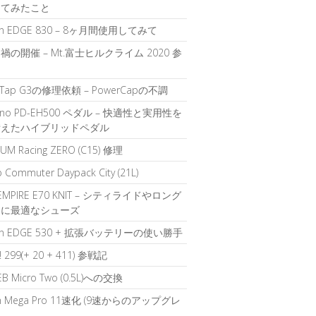
してみたこと
in EDGE 830 – 8ヶ月間使用してみて
禍の開催 – Mt.富士ヒルクライム 2020 参
rTap G3の修理依頼 – PowerCapの不調
ano PD-EH500 ペダル – 快適性と実用性を
備えたハイブリッドペダル
UM Racing ZERO (C15) 修理
b Commuter Daypack City (21L)
 EMPIRE E70 KNIT – シティライドやロング
ドに最適なシューズ
in EDGE 530 + 拡張バッテリーの使い勝手
k! 299(+ 20 + 411) 参戦記
EB Micro Two (0.5L)への交換
ch Mega Pro 11速化 (9速からのアップグレ