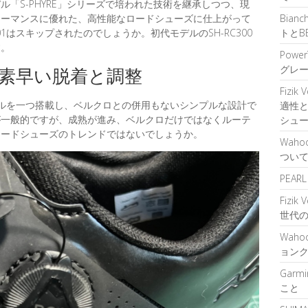
ドモデル「S-PHYRE」シリーズで培われた技術を継承しつつ、現
Bian
ォーマンスに優れた、高性能なロードシューズに仕上がって
トとB
01はスキップされたのでしょうか。初代モデルのSH-RC300
す。
Power
グレ
- 素早い脱着と調整
Fizik
ダイヤルを一つ搭載し、ベルクロとの併用もないシンプルな設計で
適性
が一般的ですが、成熟が進み、ベルクロだけではなくルーテ
シュ
ロードシューズのトレンドではないでしょうか。
Waho
つい
PEA
Fizik
世代
Waho
ョン
Garm
こと