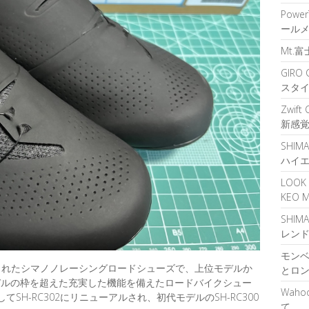
Powe
ール
Mt.
GIR
スタ
Zwif
新感
SHIM
ハイ
LOOK
KEO
SHIM
レン
モンベ
プされたシマノノレーシングロードシューズで、上位モデルか
とロ
デルの枠を超えた充実した機能を備えたロードバイクシュー
Waho
SH-RC302にリニューアルされ、初代モデルのSH-RC300
て