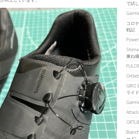
で試
Garm
コロナ
戦記
Powe
Shim
兼ね
FULCR
Ortlie
GIRO
ライ
Garm
Attac
ORTLI
Bian
ード)