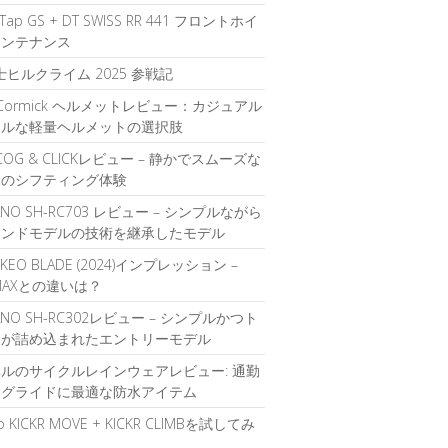
rTap GS + DT SWISS RR 441 フロントホイ
メンテナンス
富士ヒルクライム 2025 参戦記
O Cormick ヘルメットレビュー：カジュアル
イルな軽量ヘルメットの選択肢
t COG & CLICKレビュー – 静かでスムーズな
覚のシフティング体験
ANO SH-RC703 レビュー – シンプルながら
エンドモデルの技術を継承したモデル
 KEO BLADE (2024)インプレッション –
 MAXとの違いは？
ANO SH-RC302レビュー – シンプルかつト
ドが詰め込まれたエントリーモデル
ルのサイクルレインウェアレビュー: 通勤
ングライドに最適な防水アイテム
o KICKR MOVE + KICKR CLIMBを試してみ