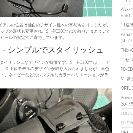
Wレバー
BSR
11速
OAダイアルの位置は独自のデザイン性への寄与もありましたが、
プの形状も変更され、SH-RC300ではが絞りこまれていた
Pana
、ヒールの安定性に寄与しています。
(SL-7
 - シンプルでスタイリッシュ
TNI
ニセコ
タイリッシュなデザインが特徴です。SH-RC302では、、ア
、RC上位モデルのデザインが取り入れられましたが、単色
PD-E
イト、ネイビーなどのシンプルなカラーバリエーションがラ
Mt.
ORTL
Powe
(のむ
LOO
DT S
ORT