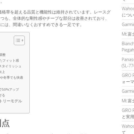
た。
Waho
らしい価格帯を超える品質と機能性は維持されています。レースグ
につ
つつも、全体的な剛性感やチープな部分は改善されており、
Garm
ーには、間違いなくおすすめできる一足です。
Mt.
Bian
Pie
と調整
Pana
れたフィット感
(SL-7
でスタイリッシュ
向上
GIRO
イドや冬季でも快適
ォーマ
で50%アップ
Garm
ける
Mt.
ントリーモデル
GIRO
と実用
利点
Wah
て