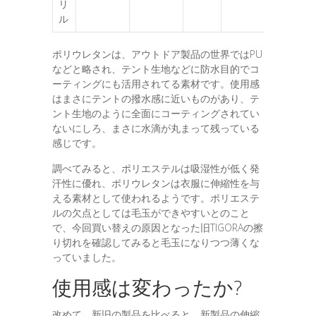
リ
ル
ポリウレタンは、アウトドア製品の世界ではPU
などと略され、テント生地などに防水目的でコ
ーティングにも活用されてる素材です。使用感
はまさにテントの撥水感に近いものがあり、テ
ント生地のように全面にコーティングされてい
ないにしろ、まさに水滴が丸まって残っている
感じです。
調べてみると、ポリエステルは吸湿性が低く発
汗性に優れ、ポリウレタンは衣服に伸縮性を与
える素材として使われるようです。ポリエステ
ルの欠点としては毛玉ができやすいとのこと
で、今回買い替えの原因となった旧TIGORAの擦
り切れを確認してみると毛玉になりつつ薄くな
っていました。
使用感は変わったか?
改めて、新旧の製品を比べると、新製品の伸縮