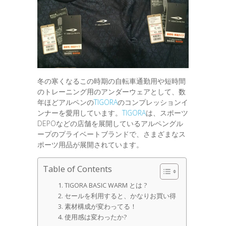
冬の寒くなるこの時期の自転車通勤用や短時間
のトレーニング用のアンダーウェアとして、数
年ほどアルペンの
TIGORA
のコンプレッションイ
ンナーを愛用しています。
TIGORA
は、スポーツ
DEPOなどの店舗を展開しているアルペングル
ープのプライベートブランドで、さまざまなス
ポーツ用品が展開されています。
Table of Contents
TIGORA BASIC WARM とは ?
セールを利用すると、かなりお買い得
素材構成が変わってる！
使用感は変わったか?