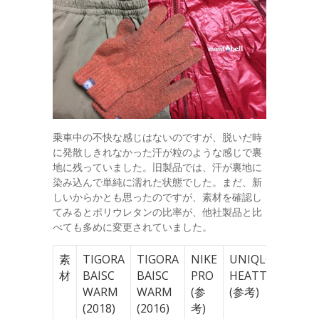
乗車中の不快な感じはないのですが、脱いだ時
に発散しきれなかった汗が粒のような感じで裏
地に残っていました。旧製品では、汗が裏地に
染み込んで単純に濡れた状態でした。まだ、新
しいからかとも思ったのですが、素材を確認し
てみるとポリウレタンの比率が、他社製品と比
べても多めに変更されていました。
素
TIGORA
TIGORA
NIKE
UNIQLO
材
BAISC
BAISC
PRO
HEATTECH
WARM
WARM
(参
(参考)
(2018)
(2016)
考)