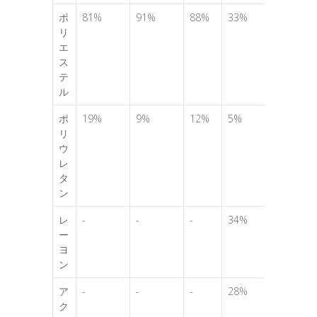
ポ
81%
91%
88%
33%
リ
エ
ス
テ
ル
ポ
19%
9%
12%
5%
リ
ウ
レ
タ
ン
レ
-
-
-
34%
ー
ヨ
ン
ア
-
-
-
28%
ク