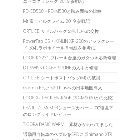
ニセコクラシック 2019 参戦記
PD-ED500 – PD-M530と踏み面積の比較
Mt.富士ヒルクライム 2019 参戦記
ORTLIEB サドルバッグ２(4.1L)への交換
PowerTap GS + KINLIN XR-200のアップグレー
ド (のむラボホイール５号組を参考に)
LOOK KG231 ブレーキ台座のガタつき応急修理
DT SWISS RC46H SPLINEの入手と修理
ORTLIEB シートポストバッグ(M) の破損
Garmin Edge 520 Plusへの日本地図導入
LOOK X-TRACK EN-RAGE (PD-M9020との比較)
PEARL iZUMi MTBシューズカバー – 0℃環境下
のロングライドレビュー
TIGORA BASIC WARM – 素材がかわってました
通勤用自転車のペダルをSPDに (Shimano XTR