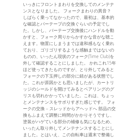
いっきにフロントまわりを交換してのメンテナ
ンスとなりました。 フォークまわりの異音？
しばらく乗ってなかったので、最初は、基本的
な確認とバーテープの交換ぐらいの予定でし
た。しかし、バーテープ交換後にハンドルを動
かすと、フォーク周りからかすかな音がな聴こ
えます。物置にしまうまでは違和感もなく乗れ
ており、ゴリゴリするような感触まではないの
ものの、いったん現状のフォーク(Time Club)を
外して確認することにしました。 かれこれ15年
ほど使ってきたものですが、とり外してみると
フォークの下玉押しの部分に錆がある状態でし
た。これが原因かとも思いましたが、カートリ
ッジのシールドを開けてみるとベアリングのグ
リスも切れかかっていました。これは、ちょっ
とメンテナンスをサボりすぎた感じです。 フォ
ークの交換 – スレッドからアヘッドへ 部品の交
換もふまえて調整に時間がかかりそうですし、
塗装がハゲている部分の補修も気になるため、
いったん取り外してメンテナンスすることにし
ました。とはいえ、この自転車は週末で整備し