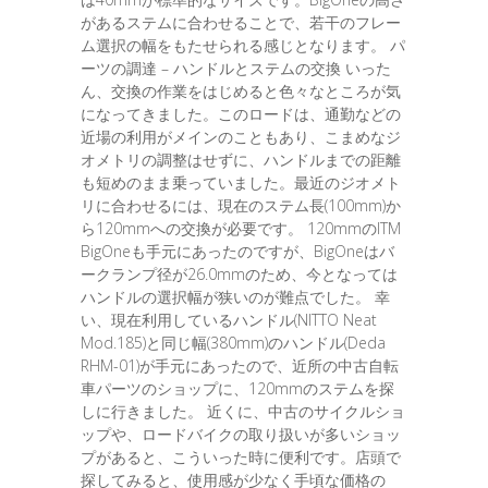
があるステムに合わせることで、若干のフレー
ム選択の幅をもたせられる感じとなります。 パ
ーツの調達 – ハンドルとステムの交換 いった
ん、交換の作業をはじめると色々なところが気
になってきました。このロードは、通勤などの
近場の利用がメインのこともあり、こまめなジ
オメトリの調整はせずに、ハンドルまでの距離
も短めのまま乗っていました。最近のジオメト
リに合わせるには、現在のステム長(100mm)か
ら120mmへの交換が必要です。 120mmのITM
BigOneも手元にあったのですが、BigOneはバ
ークランプ径が26.0mmのため、今となっては
ハンドルの選択幅が狭いのが難点でした。 幸
い、現在利用しているハンドル(NITTO Neat
Mod.185)と同じ幅(380mm)のハンドル(Deda
RHM-01)が手元にあったので、近所の中古自転
車パーツのショップに、120mmのステムを探
しに行きました。 近くに、中古のサイクルショ
ップや、ロードバイクの取り扱いが多いショッ
プがあると、こういった時に便利です。店頭で
探してみると、使用感が少なく手頃な価格の