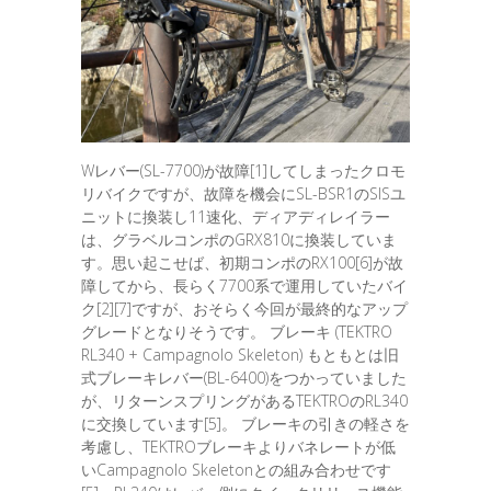
Wレバー(SL-7700)が故障[1]してしまったクロモ
リバイクですが、故障を機会にSL-BSR1のSISユ
ニットに換装し11速化、ディアディレイラー
は、グラベルコンポのGRX810に換装していま
す。思い起こせば、初期コンポのRX100[6]が故
障してから、長らく7700系で運用していたバイ
ク[2][7]ですが、おそらく今回が最終的なアップ
グレードとなりそうです。 ブレーキ (TEKTRO
RL340 + Campagnolo Skeleton) もともとは旧
式ブレーキレバー(BL-6400)をつかっていました
が、リターンスプリングがあるTEKTROのRL340
に交換しています[5]。 ブレーキの引きの軽さを
考慮し、TEKTROブレーキよりバネレートが低
いCampagnolo Skeletonとの組み合わせです