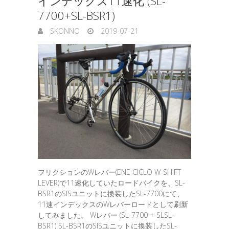
インデックス11速化 (SL-
7700+SL-BSR1)
SKONNO
2019-07-21
フリクションのWレバー(ENE CICLO W-SHIFT
LEVER)で11速化していたロードバイクを、SL-
BSR1のSISユニットに換装したSL-7700にて、
11速インデックスのWレバーロードとして刷新
してみました。 Wレバー (SL-7700 + SLSL-
BSR1) SL-BSR1のSISユニットに換装したSL-