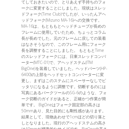
てしておきたいので、とりあえず手持ちのフォ
ークに変更することにしました。現状はスレッ
ドフォーク(Time Club)でしたが、いったんアヘ
ッドフォーク(Mizuno MA-16)への交換です。
MA-16は、もとももとヘッドチューブが長めの
フレームに使用していたため、ちょっとコラム
長が長めでした。元のフレームに戻しての装着
はなさそうなので、このフレーム用にフォーク
長を調整することにしました。 もともとTime
のスレッドフォークには、日東スレッドコンバ
ーター(MTC-01)で、アヘッドステム(ITM
BigOne)を装着していました。ヘッドパーツ(HP-
6400)の上部をヘッドセットコンバーターに変
更し、まずはこのステムにスペーサーなしでピ
ッタリになるように調整です。切断するのには
写真にあるパークツールのSG-6のような、フォ
ーク切断のガイドがあると、正確かつ作業が簡
単です。 BigOneはフォーク固定部の高さは
50mmあり、見た目的にも剛性感があります。
結果として、現物あわせで1cmほどの切り落と
しとなりました。現行のアヘッドステムの高さ
は40mmが標準的なサイズです。BigOneの高さ