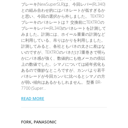
ブレーキ(NewSuperSLR)は、今回レバー(RL340)
との組み合わせ的にはバネレートが低すぎるか
と思い、今回の選択から外しました。 TEKTRO
ブレーキのバネレートは？ 交換前にTEKTROの
ブレーキレバー(RL340)のバネレートを計測して
みました。計測には、ホイール重量の計測など
に利用している、吊りはかりを利用しました。
計測してみると、各社ともバネの太さに差はな
いのですが、TEKTROのバネだけ3重巻きで明ら
かにバネ感が強く、数値的にも他メーカの倍以
上の数値でした。シマノについては経年劣化も
あるので微妙なところですが、カンパより若干
バネレードが今回カンパに比べるとシマノの方
が弱い傾向はあるかもしれません。 型番 BR-
7700 (Super…
READ MORE
FORK
,
PANASONIC