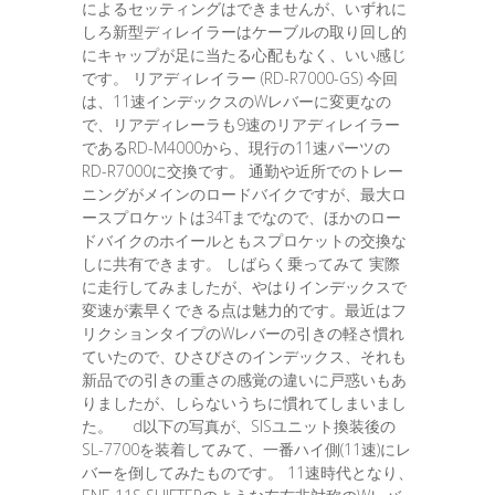
によるセッティングはできませんが、いずれに
しろ新型ディレイラーはケーブルの取り回し的
にキャップが足に当たる心配もなく、いい感じ
です。 リアディレイラー (RD-R7000-GS) 今回
は、11速インデックスのWレバーに変更なの
で、リアディレーラも9速のリアディレイラー
であるRD-M4000から、現行の11速パーツの
RD-R7000に交換です。 通勤や近所でのトレー
ニングがメインのロードバイクですが、最大ロ
ースプロケットは34Tまでなので、ほかのロー
ドバイクのホイールともスプロケットの交換な
しに共有できます。 しばらく乗ってみて 実際
に走行してみましたが、やはりインデックスで
変速が素早くできる点は魅力的です。最近はフ
リクションタイプのWレバーの引きの軽さ慣れ
ていたので、ひさびさのインデックス、それも
新品での引きの重さの感覚の違いに戸惑いもあ
りましたが、しらないうちに慣れてしまいまし
た。 d以下の写真が、SISユニット換装後の
SL-7700を装着してみて、一番ハイ側(11速)にレ
バーを倒してみたものです。 11速時代となり、