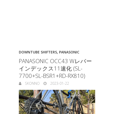
DOWNTUBE SHIFTERS
,
PANASONIC
PANASONIC OCC43 Wレバー
インデックス11速化 (SL-
7700+SL-BSR1+RD-RX810)
SKONNO
2023-01-22