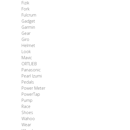
Fizik
Fork
Fulcrum
Gadget
Garmin
Gear
Giro
Helmet
Look
Mavic
ORTLIEB
Panasonic
Pearl Izumi
Pedals
Power Meter
PowerTap
Pump
Race
Shoes
Wahoo
Wear