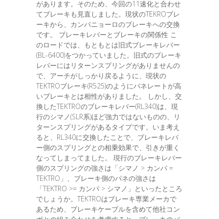
があります。そのため、今回の11速化と合わせ
てブレーキも見直しました。現状のTEKROブレ
ーキから、カンパニョーロのブレーキへの交換
です。 ブレーキレバーとブレーキの関係性 こ
のロードでは、もともとは旧式ブレーキレバー
(BL-6400)をつかっていました。旧式のブレーキ
レバーにはリターンスプリングがありませんの
で、アーチがしっかり戻るように、現状の
TEKTROブレーキ(R525)のようにバネレートが高
いブレーキとは相性がありました。 しかし、交
換したTEKTROのブレーキレバー(RL340)は、現
行のシマノ(SLR系)ほど強力ではないものの、リ
ターンスプリングがあるタイプです。いま考え
ると、RL340に交換したことで、ブレーキレバ
ー側のスプリングとの相乗効果で、引きが重く
なってしまってました。 現行のブレーキレバー
側のスプリングの強さは「シマノ > カンパ =
TEKTRO」、ブレーキ側のパネの強さは
「TEKTRO >= カンパ > シマノ」といったところ
でしょうか。TEKTROはブレーキ専業メーカで
あるため、ブレーキケーブルを含めて他社コン