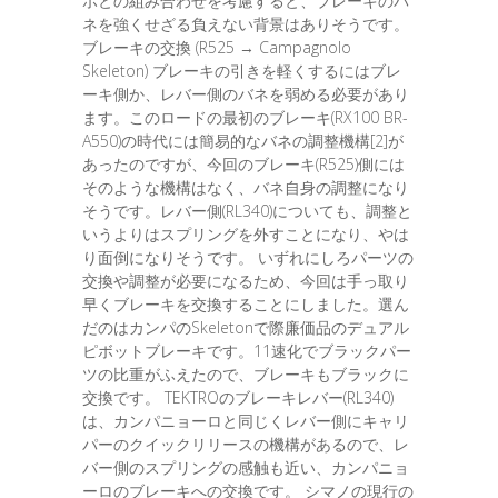
ポとの組み合わせを考慮すると、ブレーキのバ
ネを強くせざる負えない背景はありそうです。
ブレーキの交換 (R525 → Campagnolo
Skeleton) ブレーキの引きを軽くするにはブレ
ーキ側か、レバー側のバネを弱める必要があり
ます。このロードの最初のブレーキ(RX100 BR-
A550)の時代には簡易的なバネの調整機構[2]が
あったのですが、今回のブレーキ(R525)側には
そのような機構はなく、バネ自身の調整になり
そうです。レバー側(RL340)についても、調整と
いうよりはスプリングを外すことになり、やは
り面倒になりそうです。 いずれにしろパーツの
交換や調整が必要になるため、今回は手っ取り
早くブレーキを交換することにしました。選ん
だのはカンパのSkeletonで際廉価品のデュアル
ピボットブレーキです。11速化でブラックパー
ツの比重がふえたので、ブレーキもブラックに
交換です。 TEKTROのブレーキレバー(RL340)
は、カンパニョーロと同じくレバー側にキャリ
パーのクイックリリースの機構があるので、レ
バー側のスプリングの感触も近い、カンパニョ
ーロのブレーキへの交換です。 シマノの現行の