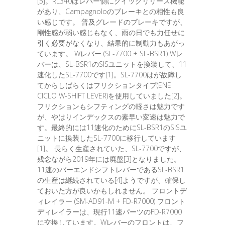
[5]。RL340はレバー側にクイックリリース機能
があり、Campagnoloのブレーキとの相性も良
い感じです。 普及グレードのブレーキですが、
剛性感が弱い感じもなく、雨の日でも力任せに
引く必要がなくなり、結果的に制動力もあがっ
ています。 Wレバー (SL-7700 + SL-BSR1) Wレ
バーは、SL-BSR1のSISユニットを換装して、11
速化したSL-7700です[1]。SL-7700はが故障し
てからしばらくはフリクションタイプ(ENE
CICLO W-SHIFT LEVER)を使用していました[2]。
フリクションもシフティングの軽さは魅力です
が、やはりインデックスの素早い変速は魅力で
す。最終的には11速化のためにSL-BSR1のSISユ
ニットに換装したSL-7700に移行しています
[1]。 長らく生産されていた、SL-7700ですが、
残念ながら2019年には廃盤[3]となりました。
11速のバーエンドシフトレバーであるSL-BSR1
の生産は継続されている[4]ようですが、確保し
ておいた方が良いかもしれません。 フロントデ
ィレイラー (SM-AD91-M + FD-R7000) フロント
ディレイラーは、現行11速パーツのFD-R7000
に交換しています。Wレバーのフロントは、フ